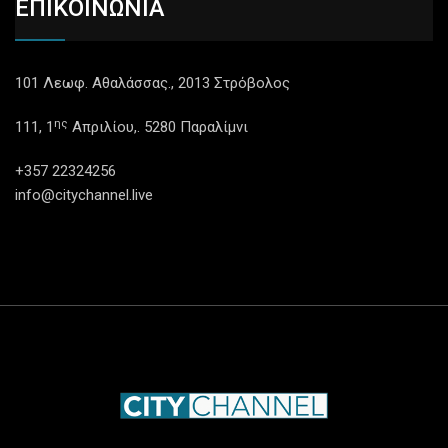
ΕΠΙΚΟΙΝΩΝΙΑ
101 Λεωφ. Αθαλάσσας., 2013 Στρόβολος
ης
111, 1
Απριλίου,. 5280 Παραλίμνι
+357 22324256
info@citychannel.live