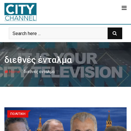
Skip
to
content
διεθνές ένταλμα
-
Home
διεθνές ένταλμα
ΠΟΛΙΤΙΚΗ