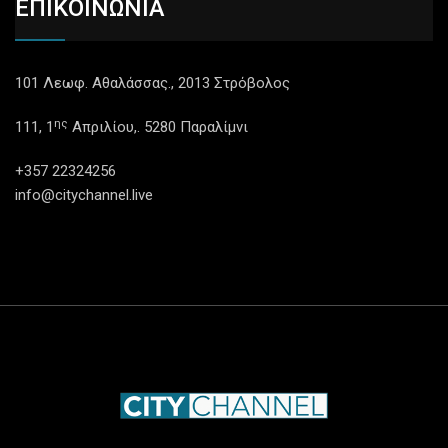
ΕΠΙΚΟΙΝΩΝΙΑ
101 Λεωφ. Αθαλάσσας., 2013 Στρόβολος
ης
111, 1
Απριλίου,. 5280 Παραλίμνι
+357 22324256
info@citychannel.live