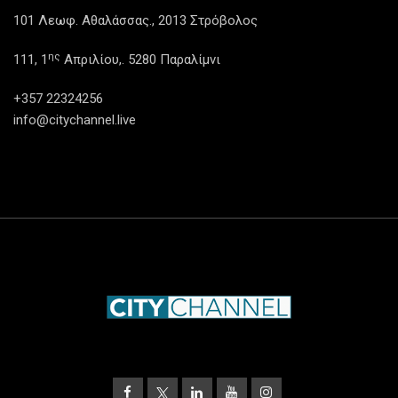
101 Λεωφ. Αθαλάσσας., 2013 Στρόβολος
ης
111, 1
Απριλίου,. 5280 Παραλίμνι
+357 22324256
info@citychannel.live