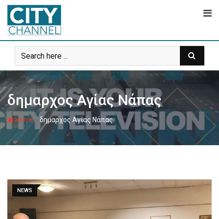
Skip
to
content
δημαρχος Αγίας Νάπας
-
Home
δημαρχος Αγίας Νάπας
NEWS