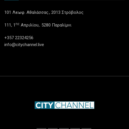
101 Λεωφ. Αθαλάσσας., 2013 Στρόβολος
ης
111, 1
Απριλίου,. 5280 Παραλίμνι
+357 22324256
info@citychannel.live