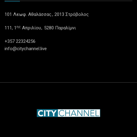
101 Λεωφ. Αθαλάσσας., 2013 Στρόβολος
ης
111, 1
Απριλίου,. 5280 Παραλίμνι
+357 22324256
info@citychannel.live