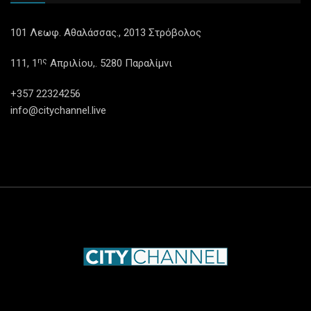
101 Λεωφ. Αθαλάσσας., 2013 Στρόβολος
ης
111, 1
Απριλίου,. 5280 Παραλίμνι
+357 22324256
info@citychannel.live