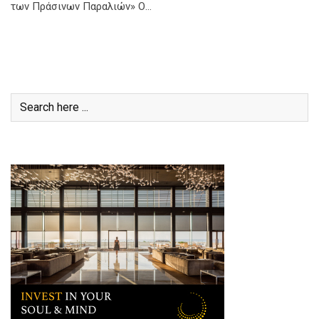
των Πράσινων Παραλιών» Ο…