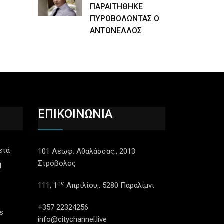
ΠΑΡΑΙΤΗΘΗΚΕ
ΠΥΡΟΒΟΛΩΝΤΑΣ Ο
ΑΝΤΩΝΕΛΛΟΣ
ΕΠΙΚΟΙΝΩΝΙΑ
ετά
101 Λεωφ. Αθαλάσσας., 2013
Στρόβολος
N
ης
111, 1
Απριλίου,. 5280 Παραλίμνι
+357 22324256
s
info@citychannel.live