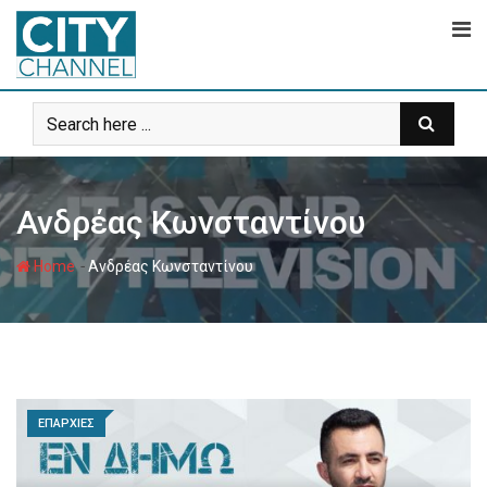
Skip
to
content
Ανδρέας Κωνσταντίνου
-
Home
Ανδρέας Κωνσταντίνου
ΕΠΑΡΧΙΕΣ