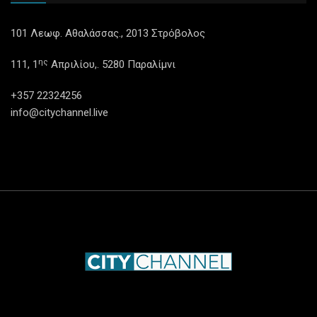
101 Λεωφ. Αθαλάσσας., 2013 Στρόβολος
ης
111, 1
Απριλίου,. 5280 Παραλίμνι
+357 22324256
info@citychannel.live