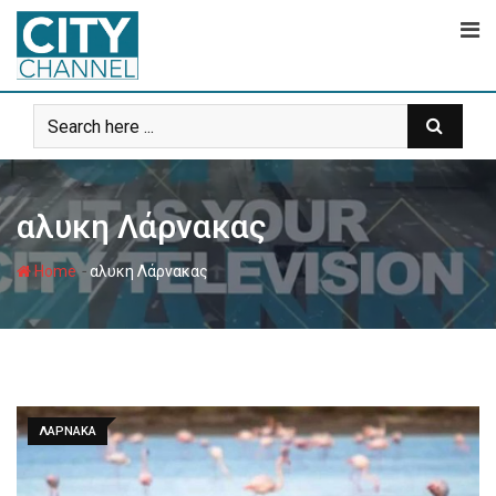
Skip
to
content
αλυκη Λάρνακας
-
Home
αλυκη Λάρνακας
ΛΑΡΝΑΚΑ