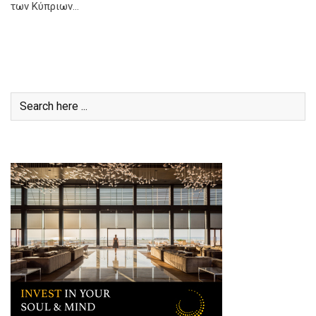
των Κύπριων…