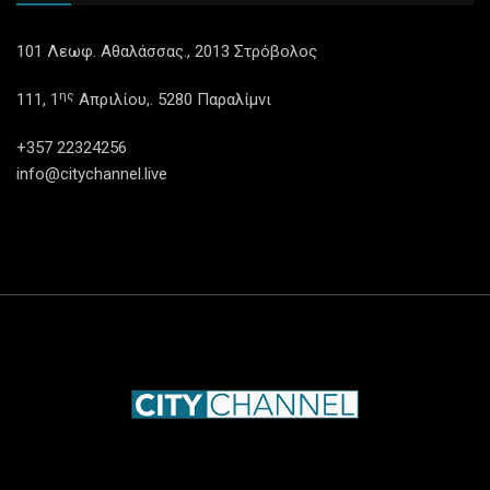
101 Λεωφ. Αθαλάσσας., 2013 Στρόβολος
ης
111, 1
Απριλίου,. 5280 Παραλίμνι
+357 22324256
info@citychannel.live