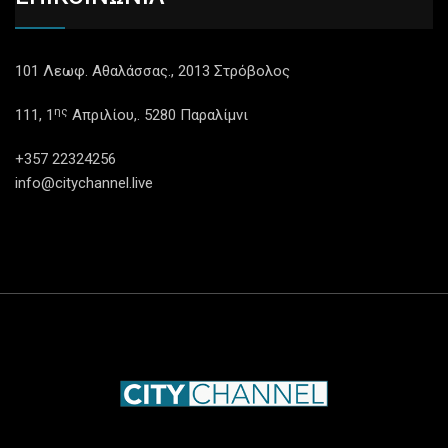
101 Λεωφ. Αθαλάσσας., 2013 Στρόβολος
ης
111, 1
Απριλίου,. 5280 Παραλίμνι
+357 22324256
info@citychannel.live