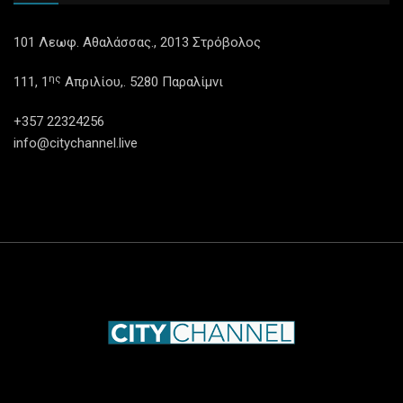
101 Λεωφ. Αθαλάσσας., 2013 Στρόβολος
ης
111, 1
Απριλίου,. 5280 Παραλίμνι
+357 22324256
info@citychannel.live