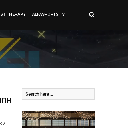
ST THERAPY
ALFASPORTS.TV
ΜΠΗ
ίου