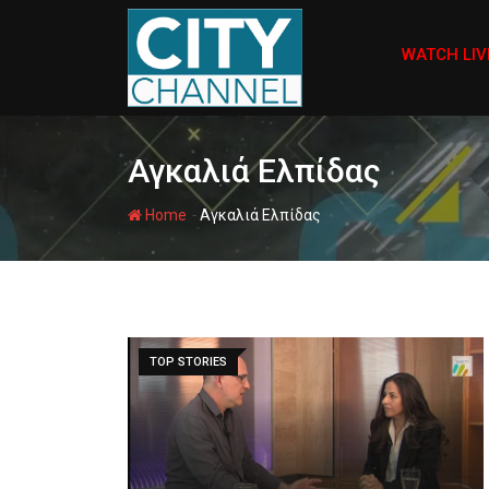
Skip
to
WATCH LIV
content
Αγκαλιά Ελπίδας
-
Home
Αγκαλιά Ελπίδας
TOP STORIES