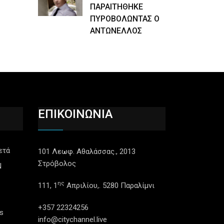
ΠΑΡΑΙΤΗΘΗΚΕ
ΠΥΡΟΒΟΛΩΝΤΑΣ Ο
ΑΝΤΩΝΕΛΛΟΣ
ΕΠΙΚΟΙΝΩΝΙΑ
ετά
101 Λεωφ. Αθαλάσσας., 2013
Στρόβολος
N
ης
111, 1
Απριλίου,. 5280 Παραλίμνι
+357 22324256
s
info@citychannel.live