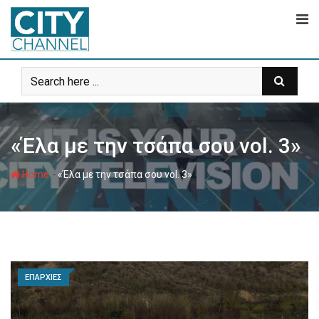
Skip
to
content
«Έλα με την τσάπα σου vol. 3»
-
Home
«Έλα με την τσάπα σου vol. 3»
ΕΠΑΡΧΙΕΣ