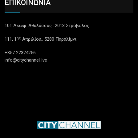
ΕΠΙΚΟΙΝΩΝΙΑ
101 Λεωφ. Αθαλάσσας., 2013 Στρόβολος
ης
111, 1
Απριλίου,. 5280 Παραλίμνι
+357 22324256
info@citychannel.live