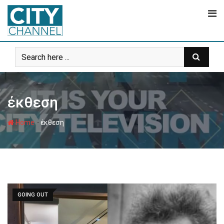
Skip
to
content
έκθεση
-
Home
έκθεση
GOING OUT