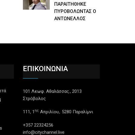
ΠΑΡΑΙΤΗΘΗΚΕ
ΠΥΡΟΒΟΛΩΝΤΑΣ Ο
ΑΝΤΩΝΕΛΛΟΣ
ΕΠΙΚΟΙΝΩΝΙΑ
ετά
101 Λεωφ. Αθαλάσσας., 2013
Στρόβολος
N
ης
111, 1
Απριλίου,. 5280 Παραλίμνι
+357 22324256
s
info@citychannel.live