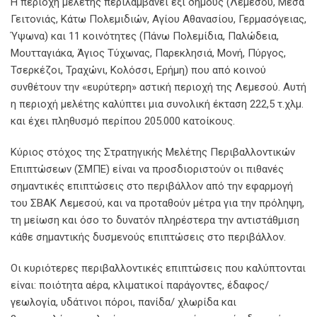
Η περιοχή μελέτης περιλαμβάνει έξι δήμους (Λεμεσού, Μέσα
Γειτονιάς, Κάτω Πολεμιδιών, Αγίου Αθανασίου, Γερμασόγειας,
Ύψωνα) και 11 κοινότητες (Πάνω Πολεμίδια, Παλώδεια,
Μουτταγιάκα, Άγιος Τύχωνας, Παρεκλησιά, Μονή, Πύργος,
Τσερκέζοι, Τραχώνι, Κολόσσι, Ερήμη) που από κοινού
συνθέτουν την «ευρύτερη» αστική περιοχή της Λεμεσού. Αυτή
η περιοχή μελέτης καλύπτει μια συνολική έκταση 222,5 τ.χλμ.
και έχει πληθυσμό περίπου 205.000 κατοίκους.
Κύριος στόχος της Στρατηγικής Μελέτης Περιβαλλοντικών
Επιπτώσεων (ΣΜΠΕ) είναι να προσδιοριστούν οι πιθανές
σημαντικές επιπτώσεις στο περιβάλλον από την εφαρμογή
του ΣΒΑΚ Λεμεσού, και να προταθούν μέτρα για την πρόληψη,
τη μείωση και όσο το δυνατόν πληρέστερα την αντιστάθμιση
κάθε σημαντικής δυσμενούς επιπτώσεις στο περιβάλλον.
Οι κυριότερες περιβαλλοντικές επιπτώσεις που καλύπτονται
είναι: ποιότητα αέρα, κλιματικοί παράγοντες, έδαφος/
γεωλογία, υδάτινοι πόροι, πανίδα/ χλωρίδα και