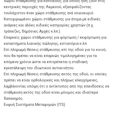
Χώροι στάθμευσης για κατοίκους, για όσους ήδη ζουν στις
κεντρικές περιοχές της Λεμεσού, εξασφαλίζοντας
τουλάχιστον έναν χώρο στάθμευσης ανά νοικοκυριό.
Κατοχυρωμένοι χώροι στάθμευσης για άτομα με ειδικές
ανάγκες και άλλες ειδικές κατηγορίες χρηστών (π.χ.
τράπεζες, δημόσιες Αρχές κ.λπ.).
Επαρκείς χώροι στάθμευσης για φόρτωση / εκφόρτωση για
καταστήματα λιανικής πώλησης, εστιατόρια κ.λπ.
Επί πληρωμή θέσεις στάθμευσης επί της οδού για το κοινό,
που θα πρέπει να είναι επαρκώς τιμολογημένες για τα
επόμενα χρόνια ώστε να επιτρέπεται η σταδιακή
εγκατάλειψη του ιδιωτικού αυτοκινήτου.
Επί πληρωμή θέσεις στάθμευσης εκτός της οδού, οι οποίες
πρέπει να είναι ορθολογικές και πλήρως ελεγχόμενες,
λαμβάνοντας υπόψη ότι ο αντίκτυπος από της επενδύσεις σε
στάθμευση εκτός της οδού είναι μόνιμος και ιδιαίτερα
δαπανηρός.
Ευφυή Συστήματα Μεταφορών (ITS)