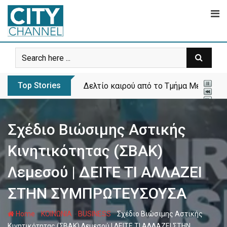
Skip
to
content
Top Stories
Το πρώτο πάρκο σκύλων ανοίγει στα Λ
Σχέδιο Βιώσιμης Αστικής
Κινητικότητας (ΣΒΑΚ)
Λεμεσού | ΔΕΙΤΕ ΤΙ ΑΛΛΑΖΕΙ
ΣΤΗΝ ΣΥΜΠΡΩΤΕΥΣΟΥΣΑ
-
-
-
Home
ΚΟΙΝΩΝΙΑ
BUSINESS
Σχέδιο Βιώσιμης Αστικής
Κινητικότητας (ΣΒΑΚ) Λεμεσού | ΔΕΙΤΕ ΤΙ ΑΛΛΑΖΕΙ ΣΤΗΝ