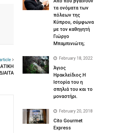
Απο που βγαίνουν
τα ονόματα των
πόλεων της
Κύπρου, σύμφωνα
με τον καθηγητή
Γιώργο
Μπαμπινιώτη;
February 18, 2022
rticle
ΔΑΤΙΚΗ
Άγιος
ΔΙΑΙΤΑ
Ηρακλείδιος.Η
Ιστορία του η
σπηλιά του και το
μοναστήρι.
February 20, 2018
Cito Gourmet
Express