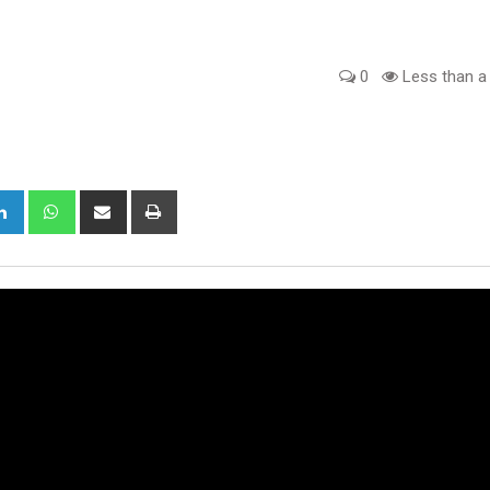
0
Less than a
gle+
LinkedIn
Whatsapp
Share
Print
via
Email