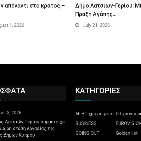
ν απέναντι στο κράτος –
Δήμο Λατσιών-Γερίου: Μ
Πράξη Αγάπης…
ust 1, 2026
July 21, 2026
ΟΣΦΑΤΑ
ΚΑΤΗΓΟΡΙΕΣ
ust 3, 2026
50 +1 χρόνια μετά
50 χρόνια μ
ς Λατσιών-Γερίου συμμετείχε
BUSINESS
EUROVISIO
ρίωρη στάση εργασίας της
GOING OUT
Golden list
ς Δήμων Κύπρου