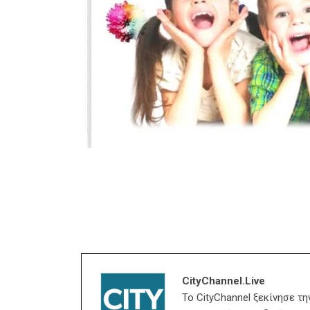
CityChannel.live
Το CityChannel ξεκίνησε τ