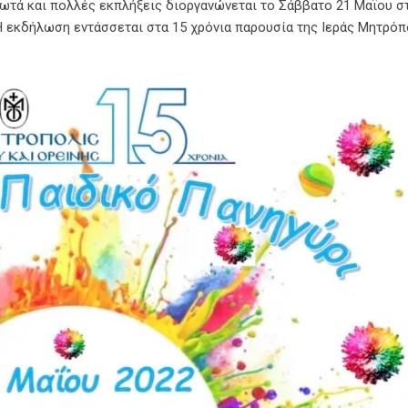
τά και πολλές εκπλήξεις διοργανώνεται το Σάββατο 21 Μαϊου σ
 Η εκδήλωση εντάσσεται στα 15 χρόνια παρουσία της Ιεράς Μητρό