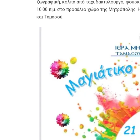
ζωγραφική, κόλπα από ταχυδακτυλουργό, φουσκω
10.00 π.μ. στο προαύλιο χώρο της Μητρόπολης.
και Ταμασού.