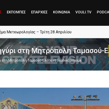
E
ΕΚΠΟΜΠΕΣ
ΕΠΑΡΧΙΕΣ
ΚΟΙΝΩΝΙΑ
VOULI.TV
PODCA
ανοίγει στα Λατσιά – Γέρι
ηγύρι στη Μητρόπολη Ταμασού-E
ρι στη Μητρόπολη Ταμασού-Eλάτε να διασκεδάσουμε