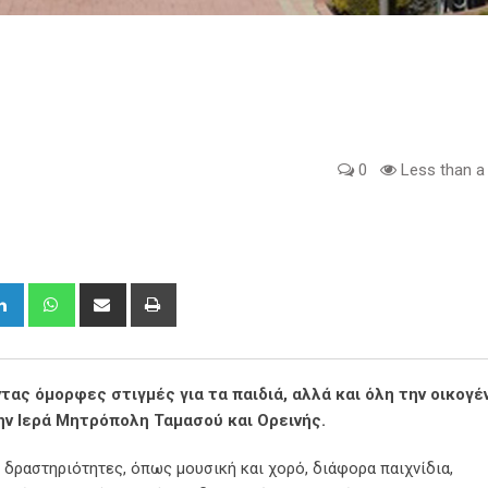
0
Less than a
gle+
LinkedIn
Whatsapp
Share
Print
via
Email
ας όμορφες στιγμές για τα παιδιά, αλλά και όλη την οικογέ
ην Ιερά Μητρόπολη Ταμασού και Ορεινής.
δραστηριότητες, όπως μουσική και χορό, διάφορα παιχνίδια,