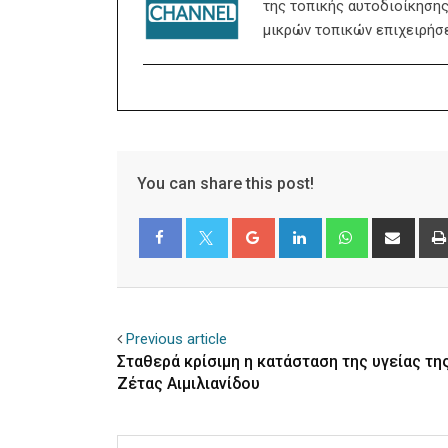
της τοπικής αυτοδιοίκησης,
μικρών τοπικών επιχειρήσ
You can share this post!
Google+
LinkedIn
Whatsapp
Shar
via
Email
Facebook
Twitter
Previous article
Σταθερά κρίσιμη η κατάσταση της υγείας της
Ζέτας Αιμιλιανίδου