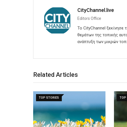
CityChannel.live
Editors Office
Το CityChannel ξεκίνησε 
θεμάτων της τοπικής αυτο
ανάπτυξη των μικρών τοπ
Related Articles
TOP STORIES
TOP 