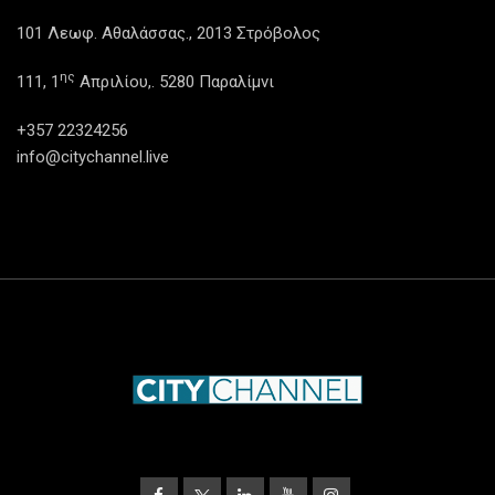
101 Λεωφ. Αθαλάσσας., 2013 Στρόβολος
ης
111, 1
Απριλίου,. 5280 Παραλίμνι
+357 22324256
info@citychannel.live