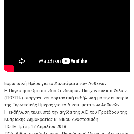
Ευρωπαϊκή Ημέρα για τα Δικαιώματα των Ασθενών
Η Παγκύπρια Ομοσπονδία Συνδέσμων Πασχόντων και Φίλων
(ΠΟΣΠΦ) διοργανώνει εορταστική εκδήλωση με την ευκαιρία
της Ευρωπαϊκής Ημέρας για τα Δικαιώματα των Ασθενών.
Η εκδήλωση τελεί υπό την αιγίδα της Α.Ε. του Προέδρου της
Κυπριακής Δημοκρατίας κ. Νίκου Αναστασιάδη
ΠΟΤΕ: Τρίτη, 17 Απριλίου 2018
ΠΟΥ: Αίθουσα εκδηλώσεων Προεδρικού Μεγάρου, Λευκωσία