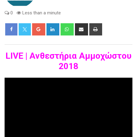
0
Less than a minute
Google+
LinkedIn
Whatsapp
Share
Print
via
Email
LIVE | Ανθεστήρια Αμμοχώστου
2018