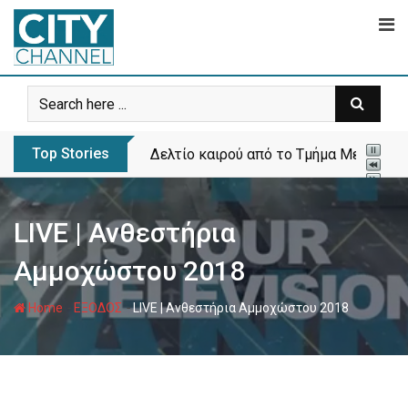
Skip
to
content
Top Stories
Το πρώτο πάρκο σκύλων ανοίγει στα Λ
LIVE | Ανθεστήρια
Αμμοχώστου 2018
-
-
Home
ΕΞΟΔΟΣ
LIVE | Ανθεστήρια Αμμοχώστου 2018