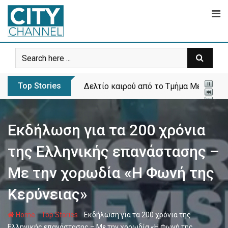
Skip
to
content
Top Stories
Δελτίο καιρού από το Τμήμα Μετεωρολ
Eκδήλωση για τα 200 χρόνια
της Ελληνικής επανάστασης –
Με την χορωδία «Η Φωνή της
Κερύνειας»
-
-
Home
Top Stories
Eκδήλωση για τα 200 χρόνια της
Ελληνικής επανάστασης – Με την χορωδία «Η Φωνή της