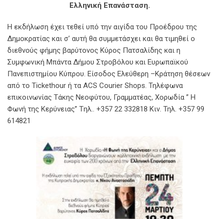
Ελληνική Επανάσταση.
Η εκδήλωση έχει τεθεί υπό την αιγίδα του Προέδρου της
Δημοκρατίας και σ’ αυτή θα συμμετάσχει και θα τιμηθεί ο
διεθνούς φήμης βαρύτονος Κύρος Πατσαλίδης και η
Συμφωνική Μπάντα Δήμου Στροβόλου και Ευρωπαϊκού
Πανεπιστημίου Κύπρου. Είσοδος Ελεύθερη –Κράτηση θέσεων
από τo Tickethour ή τα ACS Courier Shops. Τηλέφωνα
επικοινωνίας Τάκης Νεοφύτου, Γραμματέας, Χορωδία ” Η
Φωνή της Κερύνειας” Tηλ.. +357 22 332818 Κιν. Τηλ. +357 99
614821