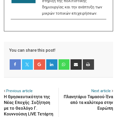
στήριξη της πολιτιστικής
δημιουργίας και την ανάπτυξη των
μικρών τοπικών επιχειρήσεων.
You can share this post!
Google+
LinkedIn
Whatsapp
Share
Print
via
Email
Previous article
Next article
Η Θρησκευτικότητα της
Πλανητάριο Ταμασού-Ένα
Νέας Εποχής. Συζήτηση
από τα καλύτερα στην
με το Θεολόγο Γ.
Ευρώπη
Κουννούσιη LIVE Τετάρτη