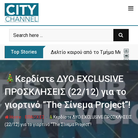
Skip
to
content
Top Stories
Δελτίο καιρού από το Τμήμα Μετεωρολ
Κερδίστε ΔΥΟ EXCLUSIVE
ΠΡΟΣΚΛΗΣΕΙΣ (22/12) για το
γιορτινό “The Σίνεμα Project”!
-
-
Home
ΕΠΑΡΧΙΕΣ
Κερδίστε ΔΥΟ EXCLUSIVE ΠΡΟΣΚΛΗΣΕΙΣ
(22/12) για το γιορτινό “The Σίνεμα Project”!