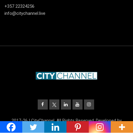
+357 22324256
info@citychannel.live
2017-26 | CityChannel. All Rights Reserved. Developed by
UnitrustMedia