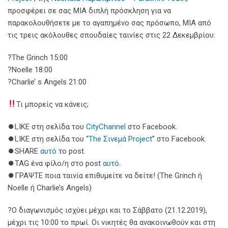
προσφέρει σε σας ΜΙΑ διπλή πρόσκληση για να
παρακολουθήσετε με το αγαπημένο σας πρόσωπο, ΜΙΑ από
τις τρεις ακόλουθες σπουδαίες ταινίες στις 22 Δεκεμβρίου:
?The Grinch 15:00
?Noelle 18:00
?Charlie’ s Angels 21:00
Τι μπορείς να κάνεις;
⏺LIKE στη σελίδα του
CityChannel
στο Facebook.
⏺LIKE στη σελίδα του “
The Σινεμά Project
” στο Facebook.
⏺SHARE
αυτό
το post.
⏺TAG ένα φίλο/η στο post
αυτό.
⏺ΓΡΑΨΤΕ ποια ταινία επιθυμείτε να δείτε! (The Grinch ή
Noelle ή Charlie’s Angels)
?Ο διαγωνισμός ισχύει μέχρι και το Σάββατο (21.12.2019),
μέχρι τις 10:00 το πρωί. Οι νικητές θα ανακοινωθούν και στη