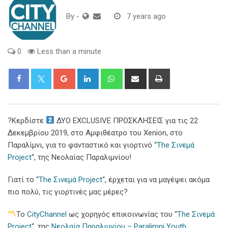
By
-
7 years ago
0
Less than a minute
Google+
LinkedIn
Whatsapp
Share
Print
via
Email
?Κερδίστε
ΔΥΟ EXCLUSIVE ΠΡΟΣΚΛΗΣΕΙΣ για τις 22
Δεκεμβρίου 2019, στο Αμφιθέατρο του Xenion, στο
Παραλίμνι, για το φανταστικό και γιορτινό “
The Σινεμά
Project
“, της Νεολαίας Παραλιμνίου!
Γιατί το “
The Σινεμά Project
“, έρχεται για να μαγέψει ακόμα
πιο πολύ, τις γιορτινές μας μέρες?
Το
CityChannel
ως χορηγός επικοινωνίας του “
The Σινεμά
Project
“, της
Νεολαία Παραλιμνίου – Paralimni Youth
,