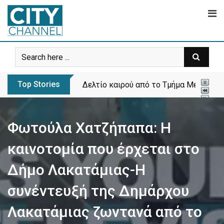
Skip
to
content
Top Stories
Δελτίο καιρού από το Τμήμα Μετεωρολ
Φωτούλα Χατζήπαπα: Η
καινοτομία που έρχεται στο
Δήμο Λακατάμιας-Η
συνέντευξή της Δημάρχου
Λακατάμιας ζωντανά από το