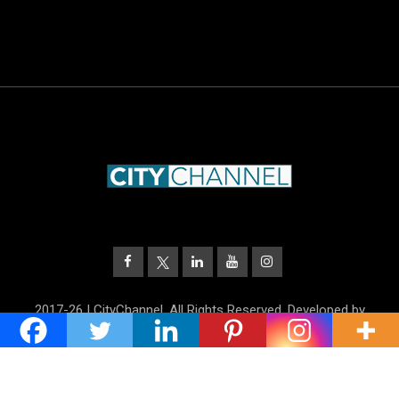
2017-26 | CityChannel. All Rights Reserved. Developed by
UnitrustMedia