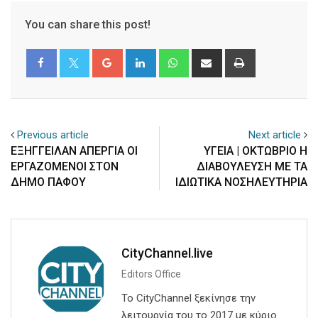
You can share this post!
Google+
LinkedIn
Whatsapp
Share
Print
via
Email
Previous article
Next article
ΕΞΗΓΓΕΙΛΑΝ ΑΠΕΡΓΙΑ ΟΙ
ΥΓΕΙΑ | ΟΚΤΩΒΡΙΟ Η
ΕΡΓΑΖΟΜΕΝΟΙ ΣΤΟΝ
ΔΙΑΒΟΥΛΕΥΣΗ ΜΕ ΤΑ
ΔΗΜΟ ΠΑΦΟΥ
ΙΔΙΩΤΙΚΑ ΝΟΣΗΛΕΥΤΗΡΙΑ
CityChannel.live
Editors Office
Το CityChannel ξεκίνησε την
λειτουργία του το 2017 με κύριο