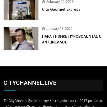
February 20, 2018
Cito Gourmet Express
January 13, 2020
ΠΑΡΑΙΤΗΘΗΚΕ ΠΥΡΟΒΟΛΩΝΤΑΣ Ο
ΑΝΤΩΝΕΛΛΟΣ
CITYCHANNEL.LIVE
Το CityChannel ξεκίνησε την λειτουργία του το 2017 με κύριο
στόχο την προβολή των θεμάτων της τοπικής αυτοδιοίκησης,