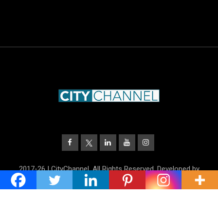
2017-26 | CityChannel. All Rights Reserved. Developed by
UnitrustMedia