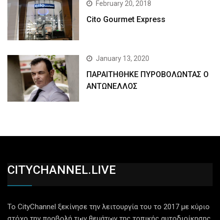
February 20, 2018
Cito Gourmet Express
January 13, 2020
ΠΑΡΑΙΤΗΘΗΚΕ ΠΥΡΟΒΟΛΩΝΤΑΣ Ο
ΑΝΤΩΝΕΛΛΟΣ
CITYCHANNEL.LIVE
Το CityChannel ξεκίνησε την λειτουργία του το 2017 με κύριο
στόχο την προβολή των θεμάτων της τοπικής αυτοδιοίκησης,