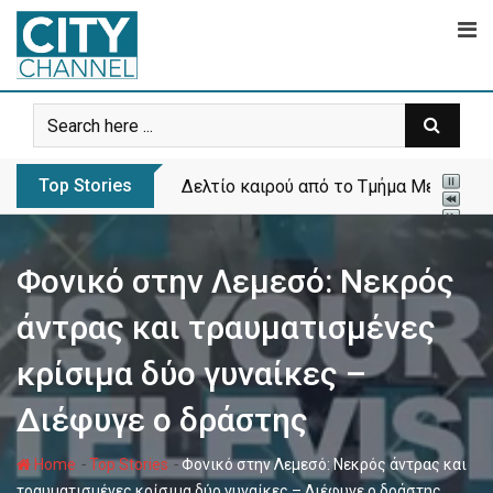
Skip
to
content
Top Stories
Δελτίο καιρού από το Τμήμα Μετεωρολ
Φονικό στην Λεμεσό: Νεκρός
άντρας και τραυματισμένες
κρίσιμα δύο γυναίκες –
Διέφυγε ο δράστης
-
-
Home
Top Stories
Φονικό στην Λεμεσό: Νεκρός άντρας και
τραυματισμένες κρίσιμα δύο γυναίκες – Διέφυγε ο δράστης