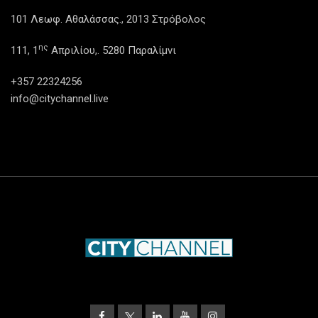
101 Λεωφ. Αθαλάσσας., 2013 Στρόβολος
ης
111, 1
Απριλίου,. 5280 Παραλίμνι
+357 22324256
info@citychannel.live