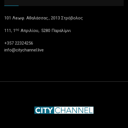
101 Λεωφ. Αθαλάσσας., 2013 Στρόβολος
ης
111, 1
Απριλίου,. 5280 Παραλίμνι
+357 22324256
info@citychannel.live