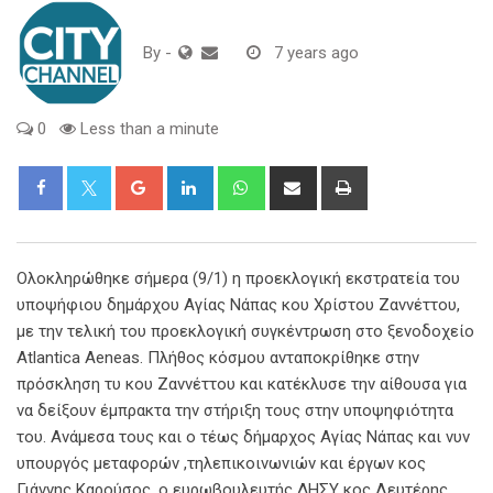
By
-
7 years ago
0
Less than a minute
Google+
LinkedIn
Whatsapp
Share
Print
via
Email
Ολοκληρώθηκε σήμερα (9/1) η προεκλογική εκστρατεία του
υποψήφιου δημάρχου Αγίας Νάπας κου Χρίστου Ζαννέττου,
με την τελική του προεκλογική συγκέντρωση στο ξενοδοχείο
Atlantica Aeneas. Πλήθος κόσμου ανταποκρίθηκε στην
πρόσκληση τυ κου Ζαννέττου και κατέκλυσε την αίθουσα για
να δείξουν έμπρακτα την στήριξη τους στην υποψηφιότητα
του. Ανάμεσα τους και ο τέως δήμαρχος Αγίας Νάπας και νυν
υπουργός μεταφορών ,τηλεπικοινωνιών και έργων κος
Γιάννης Καρούσος, ο ευρωβουλευτής ΔΗΣΥ κος Λευτέρης