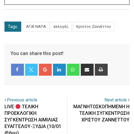
Tags:
ΑΓΙΑ ΝΑΠΑ
εκλογές
Χρίστος Ζαννέττου
You can share this post!
Google+
LinkedIn
Whatsapp
Share
Print
via
Email
Previous article
Next article
LIVE
ΤΕΛΙΚΗ
ΜΑΓΝΗΤΟΣΚΟΠΗΜΕΝΗ Η
ΠΡΟΕΚΛΟΓΙΚΗ
ΤΕΛΙΚΗ ΣΥΓΚΕΝΤΡΩΣΗ
ΣΥΓΚΕΝΤΡΩΣΗ ΑΙΜΙΛΙΑΣ
ΧΡΙΣΤΟΥ ΖΑΝΝΕΤΤΟΥ
ΕΥΑΓΓΕΛΟΥ-ΞΥΔΙΑ (10/01
@6μμ)