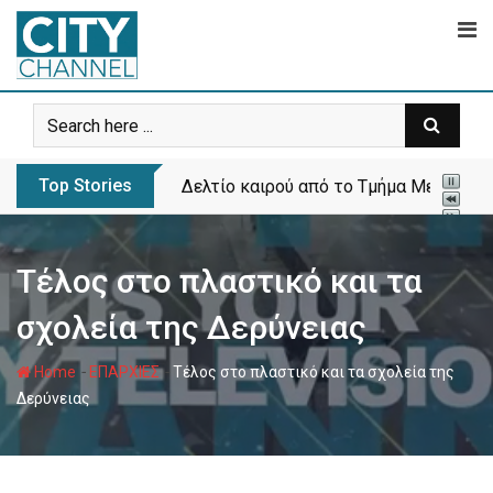
Skip
to
content
Top Stories
Δελτίο καιρού από το Τμήμα Μετεωρολ
Τέλος στο πλαστικό και τα
σχολεία της Δερύνειας
-
-
Home
ΕΠΑΡΧΙΕΣ
Τέλος στο πλαστικό και τα σχολεία της
Δερύνειας