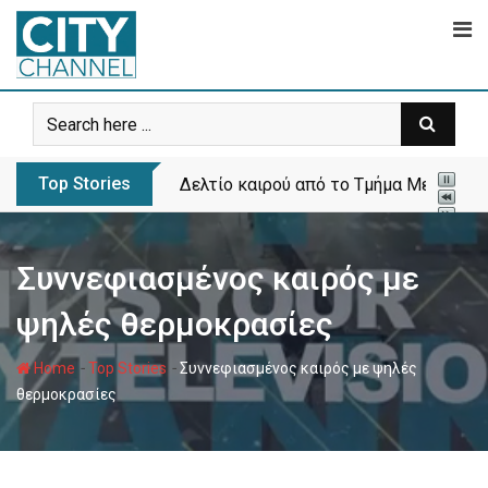
Skip
to
content
Top Stories
Δελτίο καιρού από το Τμήμα Μετεωρολ
Συννεφιασμένος καιρός με
ψηλές θερμοκρασίες
-
-
Home
Top Stories
Συννεφιασμένος καιρός με ψηλές
θερμοκρασίες