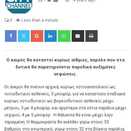
0
Less than a minute
Google+
LinkedIn
Whatsapp
Share
Print
via
Email
O καιρός θα καταστεί κυρίως αίθριος, παρόλο που στα
δυτικά θα παρατηρούνται παροδικά αυξημένες
νεφώσεις.
Οι άνεμοι θα πνέουν αρχικά, κυρίως νοτιοανατολικοί ως
νοτιοδυτικοί ασθενείς, 3 μποφόρ, για να καταστούν σταδιακά
κυρίως νοτιοδυτικοί ως βορειοδυτικοί ασθενείς μέχρι
μέτριοι, 3 με 4 μποφόρ, και αργότερα στα νότια παράλια μέχρι
ισχυροί, 4 με 5 μποφόρ. Η θάλασσα θα είναι μέχρι λίγο
ταραγμένη. Η θερμοκρασία θα ανέλθει γύρω στους 35
βαθμούς στο εσωτερικό, γύρω στους 32 στα βόρεια παράλια,