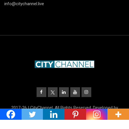
info@citychannel.live
2017-26 | CityChannel. All Rights Reserved. Developed by
UnitrustMedia