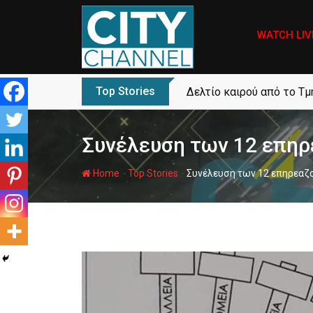
Skip
to
WATCH LIV
content
Top Stories
Δελτίο καιρού από το Τ
Συνέλευση των 12 επηρ
-
-
Home
Top Stories
Συνέλευση των 12 επηρεαζο