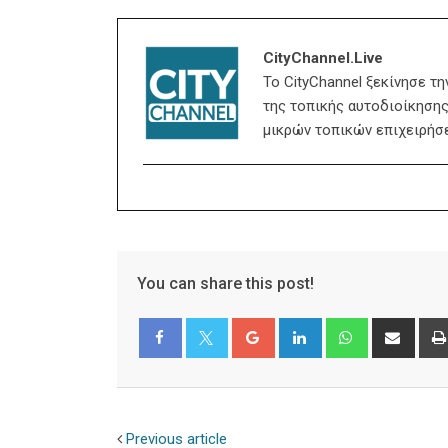
CityChannel.live
Το CityChannel ξεκίνησε τ
της τοπικής αυτοδιοίκησης,
μικρών τοπικών επιχειρήσ
You can share this post!
Google+
LinkedIn
Whatsapp
Shar
via
Email
Facebook
Twitter
Previous article