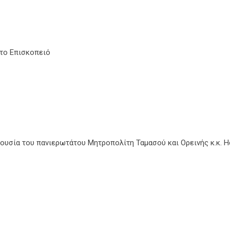
στο Επισκοπειό
σία του πανιερωτάτου Μητροπολίτη Ταμασού και Ορεινής κ.κ. Ησ