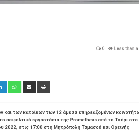
0
Less than a
gle+
LinkedIn
Whatsapp
Share
Print
via
Email
ων και των κατοίκων των 12 άμεσα επηρεαζομένων κοινοτήτ
το ασφαλτικό εργοστάσιο της Prometheas από το Τσέρι στο
ου 2022, στις 17:00 στη Μητρόπολη Ταμασού και Ορεινής