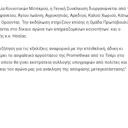
α Κοινοτικών Μιτσερού, η Γενική Συνέλευση διοργανώνεται από 
ιφανείου, Αγίου Ιωάννη, Αγροκηπιάς, Αρεδιού, Καλού Χωριού, Κάτ
, Ορούντας. Την εκδήλωση στηρίζουν επίσης η Ομάδα Πρωτοβουλ
τανται στο δίκαιο αγώνα των επηρεαζομένων κοινοτήτων και ο
 κ.κ. Ησαΐας.
ζήτηση για τις εξελίξεις αναφορικά με την ετσιθελική, άδικη κι
ρει το ασφαλτικό εργοστάσιο της Prometheas από το Τσέρι στο
ο οποίο θα γίνει εκστρατεία συλλογής υπογραφών από πολίτες και
 και τον αγώνα μας για ανάκληση της απόφασης μετεγκατάστασης”.