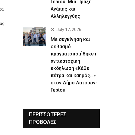
Γερίου: Μια Πράξη
Αγάπης και
τα
Αλληλεγγύης
ω
ίας
July 17, 2026
Με συγκίνηση και
σεβασμό
πραγματοποιήθηκε η
αντικατοχική
εκδήλωση «Κάθε
πέτρα και καημός…»
στον Δήμο Λατσιών-
Γερίου
ΠΕΡΙΣΣΟΤΕΡΕΣ
ΠΡΟΒΟΛΕΣ