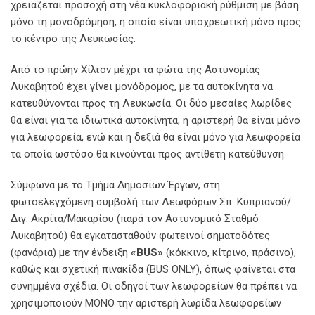
χρειάζεται προσοχή στη νέα κυκλοφοριακή ρύθμιση με βάση
μόνο τη μονοδρόμηση, η οποία είναι υποχρεωτική μόνο προς
το κέντρο της Λευκωσίας.
Από το πρώην Χίλτον μέχρι τα φώτα της Αστυνομίας
Λυκαβητού έχει γίνει μονόδρομος, με τα αυτοκίνητα να
κατευθύνονται προς τη Λευκωσία. Οι δύο μεσαίες λωρίδες
θα είναι για τα ιδιωτικά αυτοκίνητα, η αριστερή θα είναι μόνο
για λεωφορεία, ενώ και η δεξιά θα είναι μόνο για λεωφορεία
τα οποία ωστόσο θα κινούνται προς αντίθετη κατεύθυνση.
Σύμφωνα με το Τμήμα Δημοσίων Έργων, στη
φωτοελεγχόμενη συμβολή των Λεωφόρων Σπ. Κυπριανού/
Διγ. Ακρίτα/Μακαρίου (παρά τον Αστυνομικό Σταθμό
Λυκαβητού) θα εγκατασταθούν φωτεινοί σηματοδότες
(φανάρια) με την ένδειξη
«BUS»
(κόκκινο, κίτρινο, πράσινο),
καθώς και σχετική πινακίδα (BUS ONLY), όπως φαίνεται στα
συνημμένα σχέδια. Οι οδηγοί των λεωφορείων θα πρέπει να
χρησιμοποιούν ΜΟΝΟ την αριστερή λωρίδα λεωφορείων