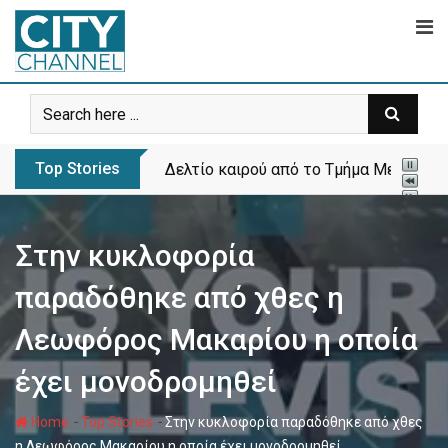
Skip
to
content
Top Stories
Δελτίο καιρού από το Τμήμα Μετεωρολ
Στην κυκλοφορία
παραδόθηκε από χθες η
Λεωφόρος Μακαρίου η οποία
έχει μονοδρομηθεί
-
-
Home
Top Stories
Στην κυκλοφορία παραδόθηκε από χθες
η Λεωφόρος Μακαρίου η οποία έχει μονοδρομηθεί