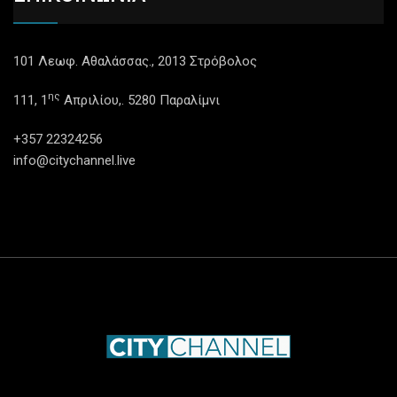
101 Λεωφ. Αθαλάσσας., 2013 Στρόβολος
ης
111, 1
Απριλίου,. 5280 Παραλίμνι
+357 22324256
info@citychannel.live