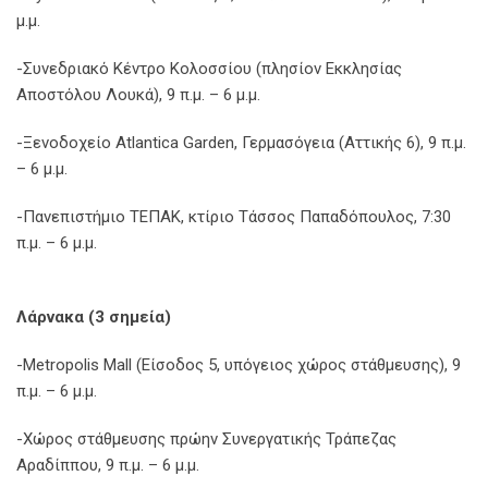
μ.μ.
-Συνεδριακό Κέντρο Κολοσσίου (πλησίον Εκκλησίας
Αποστόλου Λουκά), 9 π.μ. – 6 μ.μ.
-Ξενοδοχείο Atlantica Garden, Γερμασόγεια (Αττικής 6), 9 π.μ.
– 6 μ.μ.
-Πανεπιστήμιο ΤΕΠΑΚ, κτίριο Τάσσος Παπαδόπουλος, 7:30
π.μ. – 6 μ.μ.
Λάρνακα (3 σημεία)
-Metropolis Mall (Είσοδος 5, υπόγειος χώρος στάθμευσης), 9
π.μ. – 6 μ.μ.
-Χώρος στάθμευσης πρώην Συνεργατικής Τράπεζας
Αραδίππου, 9 π.μ. – 6 μ.μ.