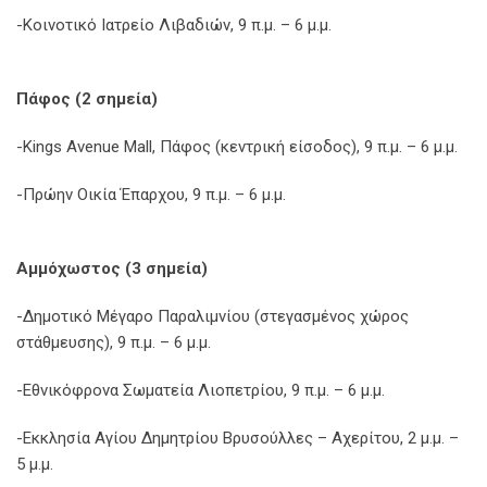
-Κοινοτικό Ιατρείο Λιβαδιών, 9 π.μ. – 6 μ.μ.
Πάφος (2 σημεία)
-Kings Avenue Mall, Πάφος (κεντρική είσοδος), 9 π.μ. – 6 μ.μ.
-Πρώην Οικία Έπαρχου, 9 π.μ. – 6 μ.μ.
Αμμόχωστος (3 σημεία)
-Δημοτικό Μέγαρο Παραλιμνίου (στεγασμένος χώρος
στάθμευσης), 9 π.μ. – 6 μ.μ.
-Εθνικόφρονα Σωματεία Λιοπετρίου, 9 π.μ. – 6 μ.μ.
-Εκκλησία Αγίου Δημητρίου Βρυσούλλες – Αχερίτου, 2 μ.μ. –
5 μ.μ.