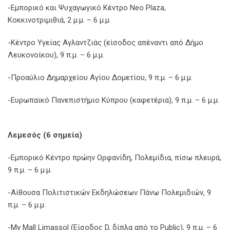
-Εμπορικό και Ψυχαγωγικό Κέντρο Neo Plaza,
Κοκκινοτριμιθιά, 2 μ.μ. – 6 μ.μ.
-Κέντρο Υγείας Αγλαντζιάς (είσοδος απέναντι από Δήμο
Λευκονοίκου), 9 π.μ. – 6 μ.μ.
-Προαύλιο Δημαρχείου Αγίου Δομετίου, 9 π.μ. – 6 μ.μ.
-Ευρωπαϊκό Πανεπιστήμιο Κύπρου (καφετέρια), 9 π.μ. – 6 μ.μ.
Λεμεσός (6 σημεία)
-Εμπορικό Κέντρο πρώην Ορφανίδη, Πολεμίδια, πίσω πλευρά,
9 π.μ. – 6 μ.μ.
-Αίθουσα Πολιτιστικών Εκδηλώσεων Πάνω Πολεμιδιών, 9
π.μ. – 6 μ.μ.
-My Mall Limassol (Είσοδος D, δίπλα από το Public), 9 π.μ. – 6