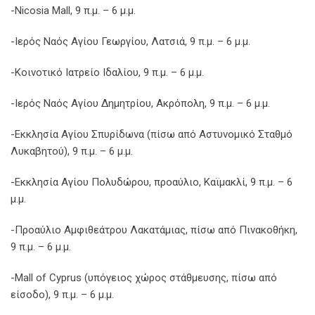
-Nicosia Mall, 9 π.μ. – 6 μ.μ.
-Ιερός Ναός Αγίου Γεωργίου, Λατσιά, 9 π.μ. – 6 μ.μ.
-Κοινοτικό Ιατρείο Ιδαλίου, 9 π.μ. – 6 μ.μ.
-Ιερός Ναός Αγίου Δημητρίου, Ακρόπολη, 9 π.μ. – 6 μ.μ.
-Εκκλησία Αγίου Σπυρίδωνα (πίσω από Αστυνομικό Σταθμό
Λυκαβητού), 9 π.μ. – 6 μ.μ.
-Εκκλησία Αγίου Πολυδώρου, προαύλιο, Καϊμακλί, 9 π.μ. – 6
μ.μ.
-Προαύλιο Αμφιθεάτρου Λακατάμιας, πίσω από Πινακοθήκη,
9 π.μ. – 6 μ.μ.
-Mall of Cyprus (υπόγειος χώρος στάθμευσης, πίσω από
είσοδο), 9 π.μ. – 6 μ.μ.