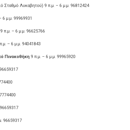
 Σταθμό Λυκαβητού) 9 π.μ. – 6 μ.μ. 96812424
 6 μ.μ. 99969931
 π.μ. – 6 μ.μ. 96625766
μ. – 6 μ.μ. 94041843
πό Πινακοθήκη
9 π.μ. – 6 μ.μ. 99965920
. 96659317
7774400
77774400
 96659317
μ. 96659317