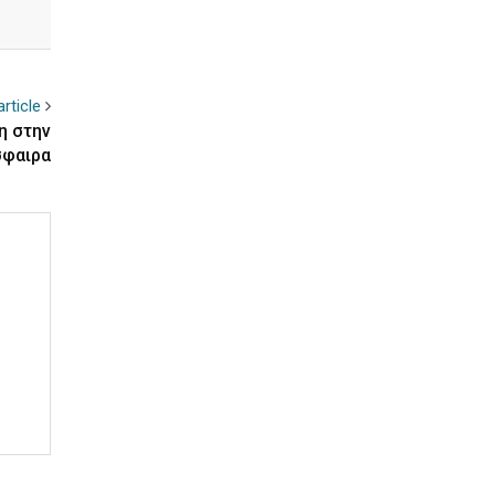
rticle
η στην
σφαιρα