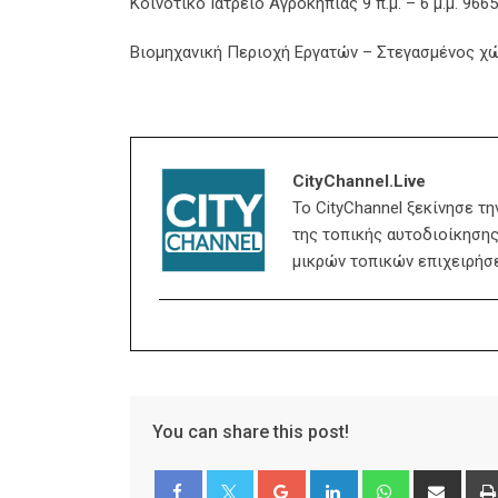
Κοινοτικό Ιατρείο Αγροκηπιάς 9 π.μ. – 6 μ.μ. 966
Βιομηχανική Περιοχή Εργατών – Στεγασμένος χώρο
CityChannel.live
Το CityChannel ξεκίνησε τ
της τοπικής αυτοδιοίκησης,
μικρών τοπικών επιχειρήσ
You can share this post!
Google+
LinkedIn
Whatsapp
Shar