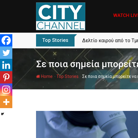
Skip
to
WATCH LIV
content
Top Stories
Δελτίο καιρού από το Τ
Σε ποια σημεία μπορείτε
-
-
Home
Top Stories
Σε ποια σημεία μπορείτε να 