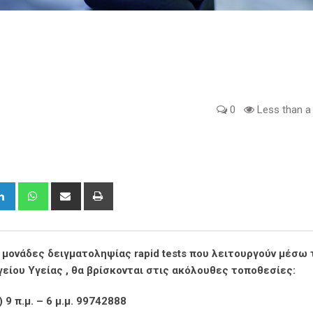
0
Less than a
gle+
LinkedIn
Whatsapp
Share
Print
via
Email
ι μονάδες δειγματοληψίας rapid tests που λειτουργούν μέσω 
ίου Υγείας , θα βρίσκονται στις ακόλουθες τοποθεσίες:
9 π.μ. – 6 μ.μ. 99742888