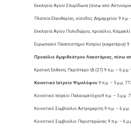
Εκκλησία Αγίου Σπυρίδωνα (πίσω από Αστυνομικό
Πλατεία Ελευθερίας, είσοδος Δημαρχείου 9 π.μ. –
Εκκλησία Αγίου Πολυδώρου, προαύλιο, Καϊμακλί 9
Ευρωπαϊκό Πανεπιστήμιο Κύπρου (καφετέρια) 9 π.
Προαύλιο Αμφιθεάτρου Λακατάμιας, πίσω α
Κρατική Έκθεση, Περίπτερο ΙΔ (27) 9 π.μ. – 6 μ.μ
Κοινοτικό Ιατρείο Ψιμολόφου
9 π.μ. – 5 μ.μ. 7
Κοινοτικό Ιατρείο Παλαιομετόχου9 π.μ. – 5 μ.μ. 
Κοινοτικό Συμβούλιο Αστρομερίτη 9 π.μ. – 6 μ.μ.
Κοινοτικό Συμβούλιο Περιστερώνας 9 π.μ. – 6 μ.