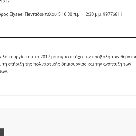
59317
ς Elysee, Πενταδακτύλου 5 10:30 π.μ. – 2:30 μ.μ. 99776811
ην λειτουργία του το 2017 με κύριο στόχο την προβολή των θεμάτω
 τη στήριξη της πολιτιστικής δημιουργίας και την ανάπτυξη των
εων.
e
Print