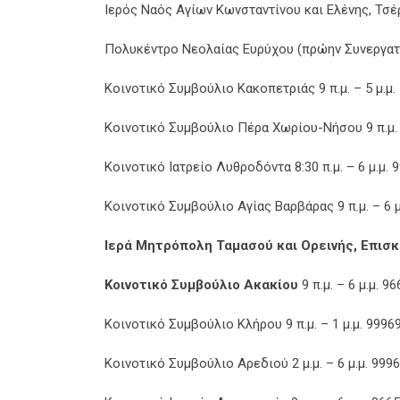
Ιερός Ναός Αγίων Κωνσταντίνου και Ελένης, Τσέρι
Πολυκέντρο Νεολαίας Ευρύχου (πρώην Συνεργατική
Κοινοτικό Συμβούλιο Κακοπετριάς 9 π.μ. – 5 μ.μ.
Κοινοτικό Συμβούλιο Πέρα Χωρίου-Νήσου 9 π.μ. 
Κοινοτικό Ιατρείο Λυθροδόντα 8:30 π.μ. – 6 μ.μ. 
Κοινοτικό Συμβούλιο Αγίας Βαρβάρας 9 π.μ. – 6 μ
Ιερά Μητρόπολη Ταμασού και Ορεινής, Επισ
Κοινοτικό Συμβούλιο Ακακίου
9 π.μ. – 6 μ.μ. 9
Κοινοτικό Συμβούλιο Κλήρου 9 π.μ. – 1 μ.μ. 9996
Κοινοτικό Συμβούλιο Αρεδιού 2 μ.μ. – 6 μ.μ. 999