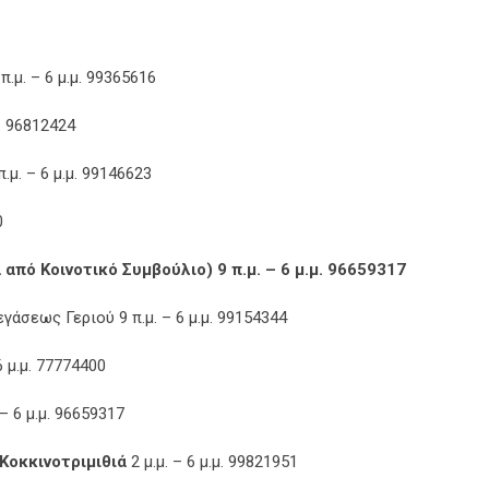
μ. – 6 μ.μ. 99365616
μ. 96812424
μ. – 6 μ.μ. 99146623
0
από Κοινοτικό Συμβούλιο) 9 π.μ. – 6 μ.μ. 96659317
άσεως Γεριού 9 π.μ. – 6 μ.μ. 99154344
 μ.μ. 77774400
– 6 μ.μ. 96659317
Κοκκινοτριμιθιά
2 μ.μ. – 6 μ.μ. 99821951