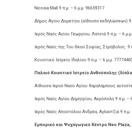
Nicosia Mall 9 π.μ. – 6 μ.μ. 96659317
Δήμος Αγίου Δομετίου (αίθουσα εκδηλώσεων) 9 π.
Ιερός Ναός Αγίου Γεωργίου, Λατσιά 9 π.μ. – 6 μ.
Ιερός Ναός της Του Θεού Σοφίας, Στρόβολος 9 π.
Κοινοτικό Ιατρείο Ιδαλίου 9 π.μ. – 6 μ.μ. 7777440
Παλαιό Κοινοτικό Ιατρείο Ανθούπολης (δίπλα 
Αίθουσα Ιερού Ναού Αγίου Χαραλάμπους αυτοστεγ
Ιερός Ναός Αγίου Δημητρίου, Ακρόπολη 9 π.μ. – 6
Ιερός Ναός Αποστόλου Ανδρέα, Αγλαντζιά 9 π.μ. 
Εμπορικό και Ψυχαγωγικό Κέντρο Neo Plaza, 