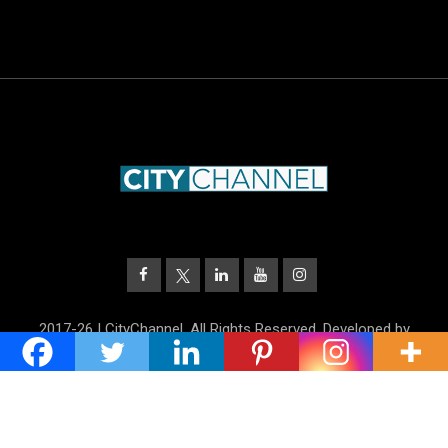
2017-26 | CityChannel. All Rights Reserved. Developed by
UnitrustMedia