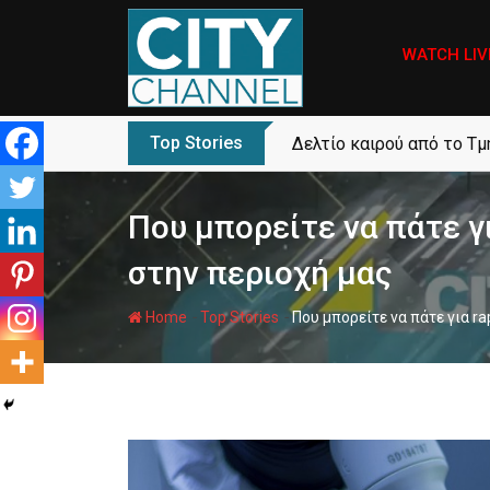
Skip
to
WATCH LIV
content
Top Stories
Δελτίο καιρού από το Τ
Που μπορείτε να πάτε γι
στην περιοχή μας
-
-
Home
Top Stories
Που μπορείτε να πάτε για ra