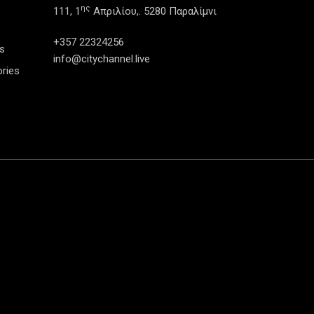
ης
111, 1
Απριλίου,. 5280 Παραλίμνι
+357 22324256
s
info@citychannel.live
ries