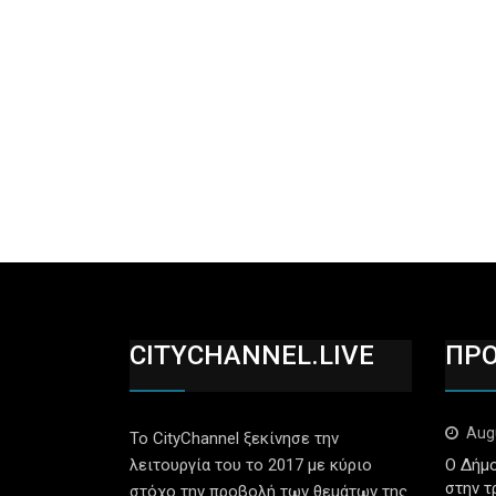
CITYCHANNEL.LIVE
ΠΡ
Aug
Το CityChannel ξεκίνησε την
λειτουργία του το 2017 με κύριο
Ο Δήμο
στην τ
στόχο την προβολή των θεμάτων της