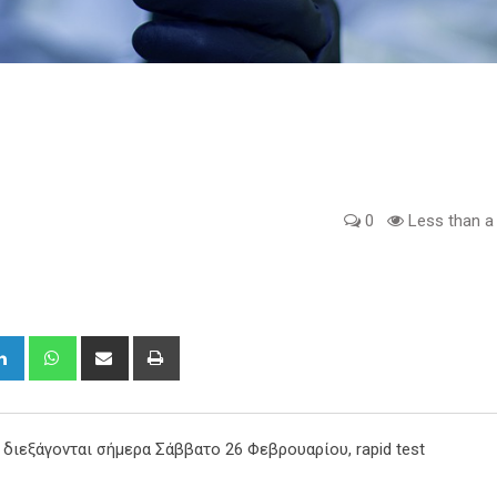
0
Less than a
gle+
LinkedIn
Whatsapp
Share
Print
via
Email
διεξάγονται σήμερα Σάββατο 26 Φεβρουαρίου, rapid test