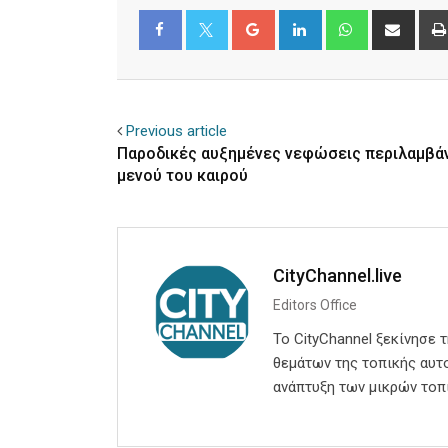
Google+
LinkedIn
Whatsapp
Shar
via
Email
Facebook
Twitter
Previous article
Παροδικές αυξημένες νεφώσεις περιλαμβάν
μενού του καιρού
CityChannel.live
Editors Office
Το CityChannel ξεκίνησε 
θεμάτων της τοπικής αυτο
ανάπτυξη των μικρών τοπ