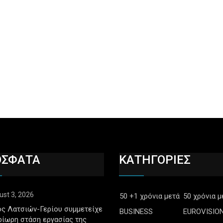
ΟΣΦΑΤΑ
ΚΑΤΗΓΟΡΙΕΣ
ust 3, 2026
50 +1 χρόνια μετά
50 χρόνια μ
ς Λατσιών-Γερίου συμμετείχε
BUSINESS
EUROVISIO
ρίωρη στάση εργασίας της