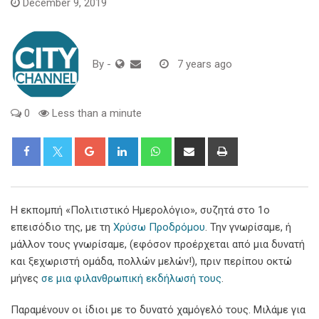
December 9, 2019
By
-
7 years ago
0
Less than a minute
Google+
LinkedIn
Whatsapp
Share
Print
via
Email
Η εκπομπή «Πολιτιστικό Ημερολόγιο», συζητά στο 1ο
επεισόδιο της, με τη
Χρύσω Προδρόμου
. Την γνωρίσαμε, ή
μάλλον τους γνωρίσαμε, (εφόσον προέρχεται από μια δυνατή
και ξεχωριστή ομάδα, πολλών μελών!), πριν περίπου οκτώ
μήνες
σε μια φιλανθρωπική εκδήλωσή τους
.
Παραμένουν οι ίδιοι με το δυνατό χαμόγελό τους. Μιλάμε για