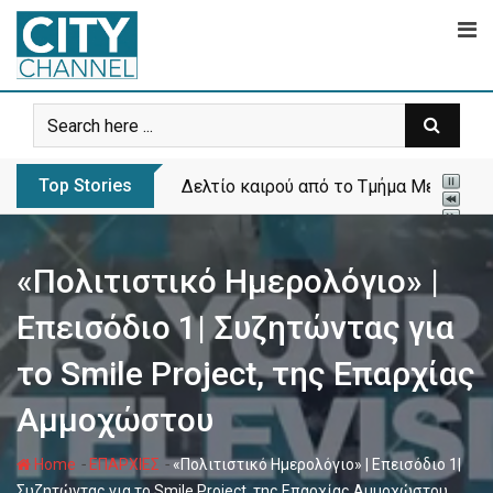
Skip
to
content
Top Stories
Δελτίο καιρού από το Τμήμα Μετεωρολ
«Πολιτιστικό Ημερολόγιο» |
Επεισόδιο 1| Συζητώντας για
το Smile Project, της Επαρχίας
Αμμοχώστου
-
-
Home
ΕΠΑΡΧΙΕΣ
«Πολιτιστικό Ημερολόγιο» | Επεισόδιο 1|
Συζητώντας για το Smile Project, της Επαρχίας Αμμοχώστου