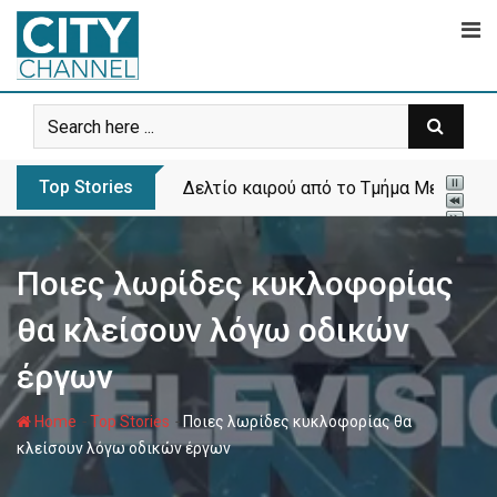
Skip
to
content
Top Stories
Δελτίο καιρού από το Τμήμα Μετεωρολ
Ποιες λωρίδες κυκλοφορίας
θα κλείσουν λόγω οδικών
έργων
-
-
Home
Top Stories
Ποιες λωρίδες κυκλοφορίας θα
κλείσουν λόγω οδικών έργων