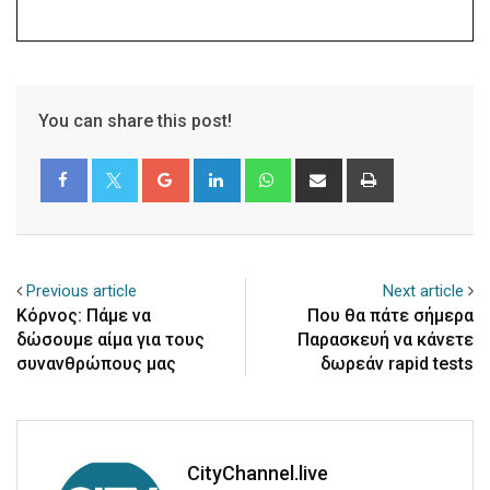
You can share this post!
Google+
LinkedIn
Whatsapp
Share
Print
via
Email
Previous article
Next article
Κόρνος: Πάμε να
Που θα πάτε σήμερα
δώσουμε αίμα για τους
Παρασκευή να κάνετε
συνανθρώπους μας
δωρεάν rapid tests
CityChannel.live