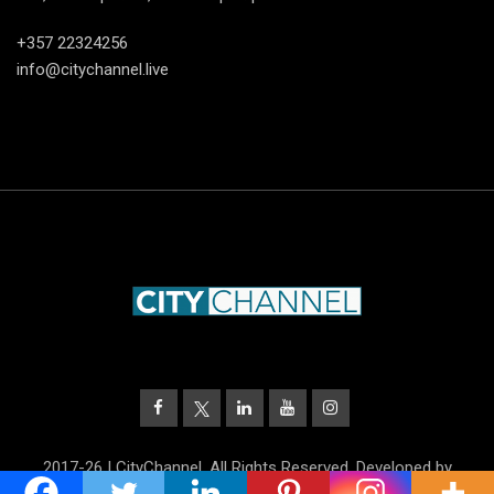
+357 22324256
info@citychannel.live
2017-26 | CityChannel. All Rights Reserved. Developed by
UnitrustMedia