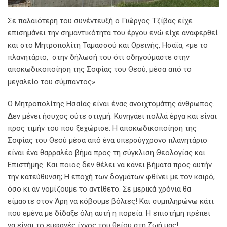
Σε παλαιότερη του συνέντευξή ο Γιώργος Τζίβας είχε
επισημάνει την σημαντικότητα του έργου ενώ είχε αναφερθεί
και στο Μητροπολίτη Ταμασσού και Ορεινής, Ησαΐα, «με το
πλανητάριο, στην δήλωσή του ότι οδηγούμαστε στην
αποκωδικοποίηση της Σοφίας του Θεού, μέσα από το
μεγαλείο του σύμπαντος».
Ο Μητροπολίτης Ησαίας είναι ένας ανοιχτομάτης άνθρωπος.
Δεν μένει ήσυχος ούτε στιγμή. Κυνηγάει πολλά έργα και είναι
προς τιμήν του που ξεχώρισε. Η αποκωδικοποίηση της
Σοφίας του Θεού μέσα από ένα υπερσύγχρονο πλανητάριο
είναι ένα θαρραλέο βήμα προς τη σύγκλιση Θεολογίας και
Επιστήμης. Και ποιος δεν θέλει να κάνει βήματα προς αυτήν
την κατεύθυνση; Η εποχή των δογμάτων φθίνει με τον καιρό,
όσο κι αν νομίζουμε το αντίθετο. Σε μερικά χρόνια θα
είμαστε στον Άρη να κόβουμε βόλτες! Και συμπληρώνω κάτι
που εμένα με δίδαξε όλη αυτή η πορεία. Η επιστήμη πρέπει
να είναι το εμφανές ίχνος του θείου στη ζωή μας!