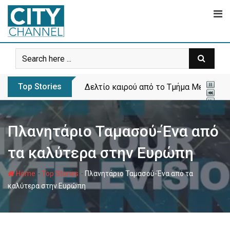
Skip
to
content
Top Stories
Δελτίο καιρού από το Τμήμα Μετεωρολ
Πλανητάριο Ταμασού-Ένα από
τα καλύτερα στην Ευρώπη
-
-
Home
Top Stories
Πλανητάριο Ταμασού-Ένα από τα
καλύτερα στην Ευρώπη