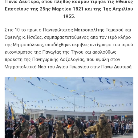
Πάνω Δευτέρα, όπου πλήθος κόσμου τίμησε τις Εθνικές
Επετείους της 25ης Μαρτίου 1821 και της 1ης Απριλίου
1955.
Στις 10 το πρωί ο Πανιερώτατος Μητροπολίτης Ταμασού και
Ορεινής κ. Ησαΐας, συμπαραστατούμενος από τον ιερό κλήρο
της Μητροπόλεως, υποδέχθηκε ακριβές αντίγραφο του ιερού
εικονίσματος της Παναγίας της Τήνου και ακολούθως
προέστη της Πανηγυρικής Δοξολογίας, που εψάλη στον
Μητροπολιτικό Ναό του Αγίου Γεωργίου στην Πάνω Δευτερά.