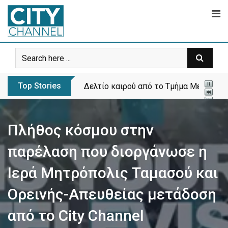
Skip
to
content
Top Stories
Δελτίο καιρού από το Τμήμα Μετεωρολ
Πλήθος κόσμου στην
παρέλαση που διοργάνωσε η
Ιερά Μητρόπολις Ταμασού και
Ορεινής-Απευθείας μετάδοση
από το City Channel