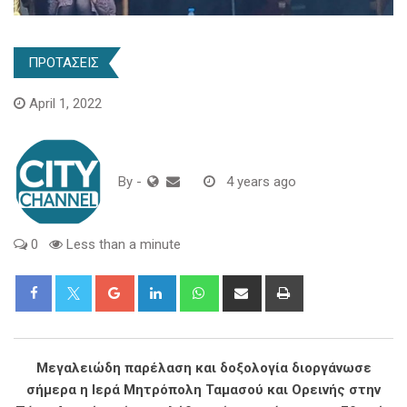
ΠΡΟΤΑΣΕΙΣ
April 1, 2022
By
-
4 years ago
0
Less than a minute
Google+
LinkedIn
Whatsapp
Share
Print
via
Email
Μεγαλειώδη παρέλαση και δοξολογία διοργάνωσε
σήμερα η Ιερά Μητρόπολη Ταμασού και Ορεινής στην