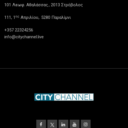
101 Λεωφ. Αθαλάσσας., 2013 Στρόβολος
ης
111, 1
Απριλίου,. 5280 Παραλίμνι
+357 22324256
info@citychannel.live