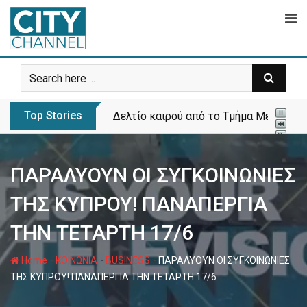
Skip
to
content
Top Stories
Το πρώτο πάρκο σκύλων ανοίγει στα Λ
ΠΑΡΑΛΥΟΥΝ ΟΙ ΣΥΓΚΟΙΝΩΝΙΕΣ
ΤΗΣ ΚΥΠΡΟΥ! ΠΑΝΑΠΕΡΓΙΑ
ΤΗΝ ΤΕΤΑΡΤΗ 17/6
-
-
-
Home
ΚΟΙΝΩΝΙΑ
BUSINESS
ΠΑΡΑΛΥΟΥΝ ΟΙ ΣΥΓΚΟΙΝΩΝΙΕΣ
ΤΗΣ ΚΥΠΡΟΥ! ΠΑΝΑΠΕΡΓΙΑ ΤΗΝ ΤΕΤΑΡΤΗ 17/6