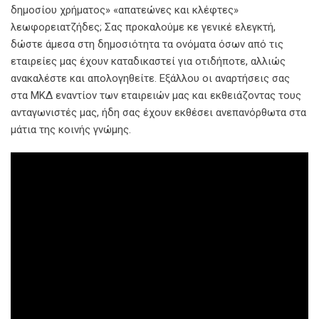
δημοσίου χρήματος» «απατεώνες και κλέφτες»
λεωφορειατζήδες; Σας προκαλούμε κε γενικέ ελεγκτή,
δώστε άμεσα στη δημοσιότητα τα ονόματα όσων από τις
εταιρείες μας έχουν καταδικαστεί για οτιδήποτε, αλλιώς
ανακαλέστε και απολογηθείτε. Εξάλλου οι αναρτήσεις σας
στα ΜΚΔ εναντίον των εταιρειών μας και εκθειάζοντας τους
ανταγωνιστές μας, ήδη σας έχουν εκθέσει ανεπανόρθωτα στα
μάτια της κοινής γνώμης.