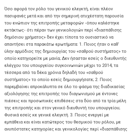
Όσο αφορά τον ρόλο του γενικού ελεγκτή, είναι πλέον
πασιφανές μετά και από την σημερινή ατυχέστατη παρουσία
του ενώπιον της επιτροπής μεταφορών -όπου καλέστηκε
εκτάκτως- ότι πέραν των γενικολογιών περί «διασπάθισης
δημόσιου χρήματος» δεν έχει τίποτα το ουσιαστικό να
απαντήσει στα παρακάτω ερωτήματα: 1. Ποιος ήταν ο καθ’
ύλην αρμόδιος της δημιουργίας του «σαθρού συστήματος» το
οποίο κατηγορείτε με μανία; Δεν ήσασταν εσείς ο διευθυντής
ελέγχου του υπουργείου συγκοινωνιών μέχρι το 2014, τα
τέσσερα από τα δέκα χρόνια δηλαδή του «σαθρού
συστήματος» το οποίο εσείς δημιουργήσατε; 2. Ποιος
παρεμβαίνει απροκάλυπτα σε όλο το φάσμα της διαδικασίας
αξιολόγησης της επιτροπής του διαγωνισμού με έντονες
πιέσεις και προσωπικές επιθέσεις στα δύο από τα τρία μέλη
της επιτροπής και στον γενικό διευθυντή του υπουργείου;
Φυσικά εσείς κε γενικέ ελεγκτή. 3. Ποιος ενεργεί με
εμπάθεια και είναι κατώτερος του θεσμικού του ρόλου, με
ανυπόστατες κατηγορίες και γενικολογίες περί «διασπάθισης