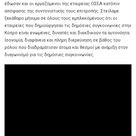
έδωσαν και οι εργαζόμενοι της εταιρείας ΟΣΕΑ κατόπιν
απόφασης της συντονιστικής τους επιτροπής. Στείλαμε
ξεκάθαρο μήνυμα σε όλους τους εμπλεκόμένους ότι οι
εταιρείες που δημιούργησαν τις δημόσιες συγκοινωνίες στην
Κύπρο είναι ενωμένες, δυνατές και διεκδικούν τα αυτονόητα:
Ισονομία, διαφάνεια και πλήρη διερεύνηση σε βάθος του
ρόλου που διαδραμάτισαν άτομα και θεσμοί με ανάμιξη στον
διαγωνισμό για τις δημόσιες συγκοινωνίες.