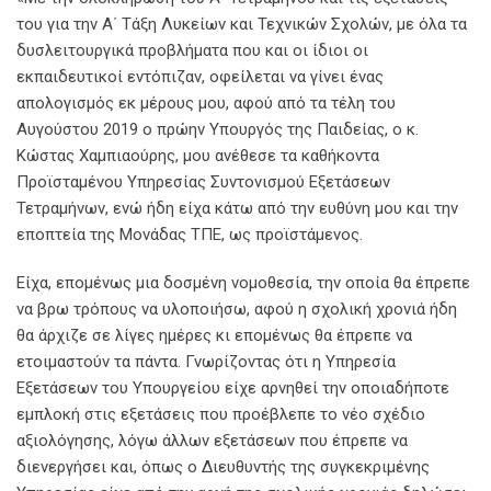
του για την Α΄ Τάξη Λυκείων και Τεχνικών Σχολών, με όλα τα
δυσλειτουργικά προβλήματα που και οι ίδιοι οι
εκπαιδευτικοί εντόπιζαν, οφείλεται να γίνει ένας
απολογισμός εκ μέρους μου, αφού από τα τέλη του
Αυγούστου 2019 ο πρώην Υπουργός της Παιδείας, ο κ.
Κώστας Χαμπιαούρης, μου ανέθεσε τα καθήκοντα
Προϊσταμένου Υπηρεσίας Συντονισμού Εξετάσεων
Τετραμήνων, ενώ ήδη είχα κάτω από την ευθύνη μου και την
εποπτεία της Μονάδας ΤΠΕ, ως προϊστάμενος.
Είχα, επομένως μια δοσμένη νομοθεσία, την οποία θα έπρεπε
να βρω τρόπους να υλοποιήσω, αφού η σχολική χρονιά ήδη
θα άρχιζε σε λίγες ημέρες κι επομένως θα έπρεπε να
ετοιμαστούν τα πάντα. Γνωρίζοντας ότι η Υπηρεσία
Εξετάσεων του Υπουργείου είχε αρνηθεί την οποιαδήποτε
εμπλοκή στις εξετάσεις που προέβλεπε το νέο σχέδιο
αξιολόγησης, λόγω άλλων εξετάσεων που έπρεπε να
διενεργήσει και, όπως ο Διευθυντής της συγκεκριμένης