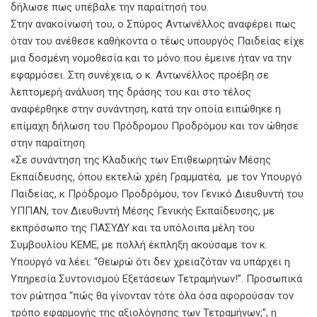
δήλωσε πως υπέβαλε την παραίτησή του.
Στην ανακοίνωσή του, ο Σπύρος Αντωνέλλος αναφέρει πως
όταν του ανέθεσε καθήκοντα ο τέως υπουργός Παιδείας είχε
μια δοσμένη νομοθεσία και το μόνο που έμεινε ήταν να την
εφαρμόσει. Στη συνέχεια, ο κ. Αντωνέλλος προέβη σε
λεπτομερή ανάλυση της δράσης του και στο τέλος
αναφέρθηκε στην συνάντηση, κατά την οποία ειπώθηκε η
επίμαχη δήλωση του Πρόδρομου Προδρόμου και τον ώθησε
στην παραίτηση.
«Σε συνάντηση της Κλαδικής των Επιθεωρητών Μέσης
Εκπαίδευσης, όπου εκτελώ χρέη Γραμματέα, με τον Υπουργό
Παιδείας, κ Πρόδρομο Προδρόμου, τον Γενικό Διευθυντή του
ΥΠΠΑΝ, τον Διευθυντή Μέσης Γενικής Εκπαίδευσης, με
εκπρόσωπο της ΠΑΣΥΔΥ και τα υπόλοιπα μέλη του
Συμβουλίου ΚΕΜΕ, με πολλή έκπληξη ακούσαμε τον κ.
Υπουργό να λέει: “Θεωρώ ότι δεν χρειαζόταν να υπάρχει η
Υπηρεσία Συντονισμού Εξετάσεων Τετραμήνων!”. Προσωπικά
τον ρώτησα “πώς θα γίνονταν τότε όλα όσα αφορούσαν τον
τρόπο εφαρμογής της αξιολόγησης των Τετραμήνων;”, η