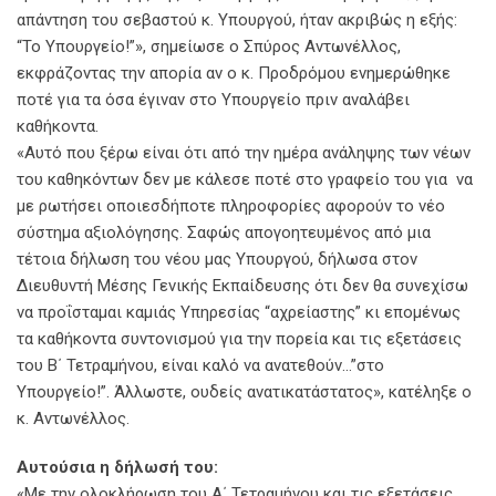
απάντηση του σεβαστού κ. Υπουργού, ήταν ακριβώς η εξής:
“Το Υπουργείο!”», σημείωσε ο Σπύρος Αντωνέλλος,
εκφράζοντας την απορία αν ο κ. Προδρόμου ενημερώθηκε
ποτέ για τα όσα έγιναν στο Υπουργείο πριν αναλάβει
καθήκοντα.
«Αυτό που ξέρω είναι ότι από την ημέρα ανάληψης των νέων
του καθηκόντων δεν με κάλεσε ποτέ στο γραφείο του για να
με ρωτήσει οποιεσδήποτε πληροφορίες αφορούν το νέο
σύστημα αξιολόγησης. Σαφώς απογοητευμένος από μια
τέτοια δήλωση του νέου μας Υπουργού, δήλωσα στον
Διευθυντή Μέσης Γενικής Εκπαίδευσης ότι δεν θα συνεχίσω
να προΐσταμαι καμιάς Υπηρεσίας “αχρείαστης” κι επομένως
τα καθήκοντα συντονισμού για την πορεία και τις εξετάσεις
του Β΄ Τετραμήνου, είναι καλό να ανατεθούν…”στο
Υπουργείο!”. Άλλωστε, ουδείς ανατικατάστατος», κατέληξε ο
κ. Αντωνέλλος.
Αυτούσια η δήλωσή του:
«Με την ολοκλήρωση του Α΄ Τετραμήνου και τις εξετάσεις