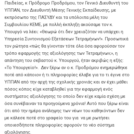
Παιδείας, κ Πρόδρομο Προδρόμου, τον Γενικό Διευθυντή του
ΥΠΠΑΝ, τον Διευθυντή Μέσης Γενικής Εκπαίδευσης, με
εκπρόσωπο της ΠΑΣΥΔΥ και τα υπόλοιπα μέλη του
Συμβουλίου ΚΕΜΕ, με πολλή έκπληξη ακούσαμε τον κ.
Υπουργό να λέει: «Θεωρώ ότι δεν χρειαζόταν να υπάρχει η
Υπηρεσία Συντονισμού Εξετάσεων Τετραμήνων!». Προσωπικά
τον ρώτησα «πώς θα γίνονταν τότε όλα όσα αφορούσαν τον
τρόπο εφαρμογής της αξιολόγησης των Τετραμήνων;», η
απάντηση του σεβαστού κ. Υπουργού, ήταν ακριβώς η εξής:
«Το Υπουργείο!». Δεν ξέρω αν ο κ. Προδρόμου ενημερώθηκε
ποτέ από κάποιον ή τι πληροφορίες έλαβε για το τι έγινε στο
ΥΠΠΑΝ από την αρχή της σχολικής χρονιάς και αν έχει μάθει
πόσος κόπος είχε καταβληθεί για την εφαρμογή ενός
συστήματος αξιολόγησης το οποίο δεν είχε καμία σχέση με
όσα συνέβαιναν τα προηγούμενα χρόνια! Αυτό που ξέρω είναι
ότι από την ημέρα ανάληψης των νέων του καθηκόντων δεν
με κάλεσε ποτέ στο γραφείο του για να με ρωτήσει
οποιεσδήποτε πληροφορίες αφορούν το νέο σύστημα
αξιολόγησης.