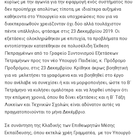
κυρίως με την αγωνία για την εφαρμογή ενός συστήματος που
δεν προϋπήρχε απολύτως τίποτα, με ιδιαίτερα αυξημένα
καθήκοντα στο Υπουργείο και υποχρεώσεις που για να
διεκπεραιωθούν χρειάζονταν όχι δύο αλλά τουλάχιστον
πέντε υπάλληλοι, φτάσαμε στις 23 Δεκεμβρίου 2019. Οι
εξετάσεις ολοκληρώθηκαν με επιτυχία, τα προβλήματα που
εντοπίστηκαν κατατέθηκαν σε πολυσέλιδη Έκθεση
Πεπραγμένων από το Γραφείο Συντονισμού Εξετάσεων
Τετραμήνων προς τον νέο Υπουργό Παιδείας, κ. Πρόδρομο
Προδρόμου, στις 23 Δεκεμβρίου. Κρίθηκε άκρως βοηθητική
για να μελετήσει τα γραφόμενα και να βοηθηθεί στο έργο
που ανέλαβε να συνεχίσει ή και να μορφοποιήσει, ώστε το Β΄
Τετράμηνο να κυλήσει ομαλότερα και να ληφθεί υπόψιν ότι
την επόμενη χρονιά, όπου θα δίνει εξετάσεις και η Β΄ Τάξη
Λυκείων και Τεχνικών Σχολών, είναι αδύνατον αυτές να
πραγματοποιούνται το μήνα Δεκέμβριο.
Σε συνάντηση της Κλαδικής των Επιθεωρητών Μέσης
Εκπαίδευσης, όπου εκτελώ χρέη Γραμματέα, με τον Υπουργό