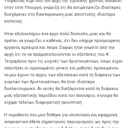
Υπηρεσίας είχε από την αρχή της σχολικής χρονιάς δηλώσει
στον τότε Υπουργό, γνώριζα ότι θα αντιμετώπιζα ιδιαίτερες
δυσχέρειες στη διεκπεραίωση μιας αποστολής ιδιαίτερα
επίπονης.
Ήταν εξολοκλήρου ένα έργο πολύ δύσκολο, μιας και θα
πρέπει να γνωρίζει ο καθένας, ότι δεν υπήρχε προηγούμενη
εργασία, εμπειρία και πείρα. Σαφώς ήταν γνωστό από την
αρχή ότι το να πραγματοποιούνταν οι εξετάσεις του Α΄
Τετραμήνου πριν τις γιορτές των Χριστουγέννων, όπως είχαν
απαιτήσει οι οργανωμένοι γονείς και μαθητές προκειμένου
να μην έχουν το άγχος των εξετάσεων κατά τη διάρκεια των
γιορτών των Χριστουγέννων, θα ήταν ιδιαίτερα
δυσλειτουργικό. Αν αυτές θα διεξάγονταν κατά τη διάρκεια
μιας εξεταστικής περιόδου κατά τον Ιανουάριο, σίγουρα θα
είχαμε τελείως διαφορετική προοπτική.
Η νομοθεσία που μου δόθηκε για υλοποίηση και εφαρμογή
αναγκαστικά έθετε σημαντικούς περιορισμούς ως προς την