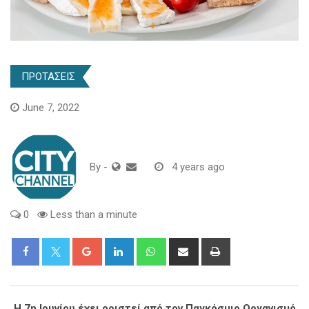
ΠΡΟΤΑΣΕΙΣ
June 7, 2022
By
-
4 years ago
0
Less than a minute
Google+
LinkedIn
Whatsapp
Share
Print
via
Email
Η 7η Ιουνίου έχει οριστεί από τον Παγκόσμιο Οργανισμό