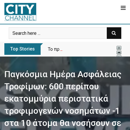
Skip
to
content
Top Stories
Το πρώτο πάρκο σκύλων ανοίγει στα Λ
Παγκόσμια Ημέρα Ασφάλειας
Τροφίμων: 600 περίπου
εκατομμύρια περιστατικά
τροφιμογενών νοσημάτων -1
στα 10 άτομα θα νοσήσουν σε