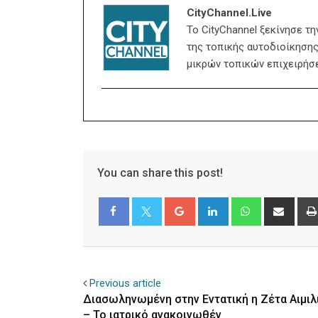
CityChannel.live
Το CityChannel ξεκίνησε τ
της τοπικής αυτοδιοίκησης,
μικρών τοπικών επιχειρήσ
You can share this post!
Google+
LinkedIn
Whatsapp
Shar
via
Email
Facebook
Twitter
Previous article
Διασωληνωμένη στην Εντατική η Ζέτα Αιμιλ
– Το ιατρικό ανακοινωθέν