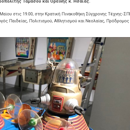
ροπολίτης Ταμασού και Ορεινής κ. Ησαϊας.
 Μαϊου στις 19.00, στην Κρατική Πινακοθήκη Σύγχρονης Τέχνης-Σ
ργός Παιδείας, Πολιτισμού, Αθλητισμού και Νεολαίας, Πρόδρομος