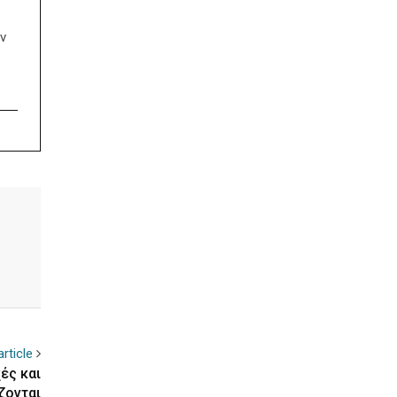
ν
rticle
ές και
ζονται