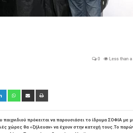
0
Less than a
gle+
LinkedIn
Whatsapp
Share
Print
via
Email
 παιχνιδιού πρόκειται να παρουσιάσει το ίδρυμα ΣΟΦΙΑ με μ
λές χώρες θα «ζήλευαν» να έχουν στην κατοχή τους.Το παρώ