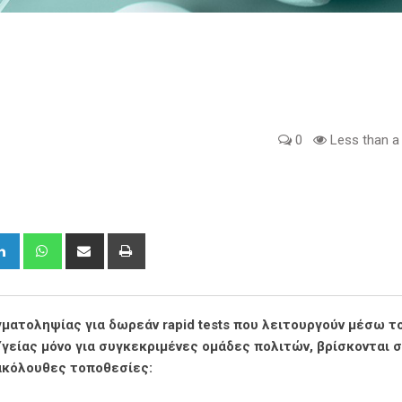
0
Less than a
gle+
LinkedIn
Whatsapp
Share
Print
via
Email
ιγματοληψίας για δωρεάν rapid tests που λειτουργούν μέσω τ
είας μόνο για συγκεκριμένες ομάδες πολιτών, βρίσκονται σ
ακόλουθες τοποθεσίες: