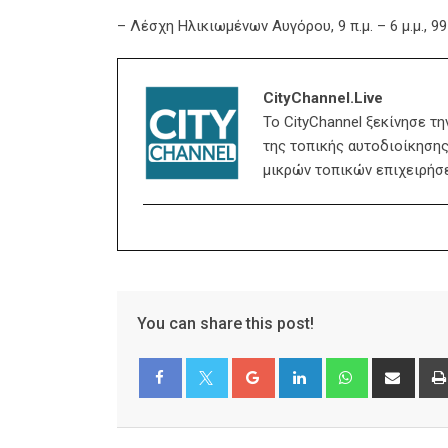
– Λέσχη Ηλικιωμένων Αυγόρου, 9 π.μ. – 6 μ.μ., 9
CityChannel.live
Το CityChannel ξεκίνησε τ
της τοπικής αυτοδιοίκησης,
μικρών τοπικών επιχειρήσ
You can share this post!
Google+
LinkedIn
Whatsapp
Shar
via
Email
Facebook
Twitter