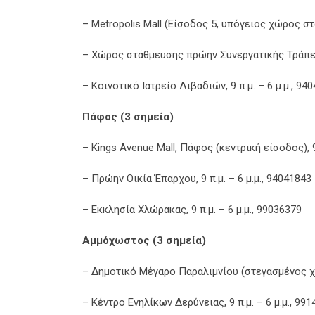
– Metropolis Mall (Είσοδος 5, υπόγειος χώρος στά
– Χώρος στάθμευσης πρώην Συνεργατικής Τράπεζα
– Κοινοτικό Ιατρείο Λιβαδιών, 9 π.μ. – 6 μ.μ., 94
Πάφος (3 σημεία)
– Kings Avenue Mall, Πάφος (κεντρική είσοδος), 9 
– Πρώην Οικία Έπαρχου, 9 π.μ. – 6 μ.μ., 94041843
– Εκκλησία Χλώρακας, 9 π.μ. – 6 μ.μ., 99036379
Αμμόχωστος (3 σημεία)
– Δημοτικό Μέγαρο Παραλιμνίου (στεγασμένος χώρ
– Κέντρο Ενηλίκων Δερύνειας, 9 π.μ. – 6 μ.μ., 99