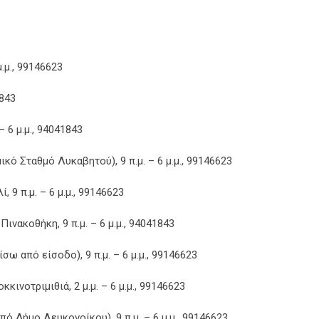
μ.μ., 99146623
1843
 6 μ.μ., 94041843
ό Σταθμό Λυκαβητού), 9 π.μ. – 6 μ.μ., 99146623
 9 π.μ. – 6 μ.μ., 99146623
νακοθήκη, 9 π.μ. – 6 μ.μ., 94041843
σω από είσοδο), 9 π.μ. – 6 μ.μ., 99146623
ινοτριμιθιά, 2 μ.μ. – 6 μ.μ., 99146623
ό Δήμο Λευκονοίκου), 9 π.μ. – 6 μ.μ., 99146623