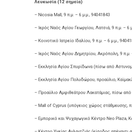
Λευκωσία (12 σημεία)
– Nicosia Mall, 9 π.μ. – 6 μ.μ., 94041843
– Ιερός Ναός Αγίου Γεωργίου, Λατσιά, 9 π.μ. – 6 
– Κοινοτικό Ιατρείο Ιδαλίου, 9 π.μ. – 6 μ.μ., 9404
– Ιερός Ναός Αγίου Δημητρίου, Ακρόπολη, 9 π.μ. –
– Εκκλησία Αγίου Σπυρίδωνα (πίσω από Αστυνομικ
– Εκκλησία Αγίου Πολυδώρου, προαύλιο, Καϊμακλί,
– Προαύλιο Αμφιθεάτρου Λακατάμιας, πίσω από Πι
– Mall of Cyprus (υπόγειος χώρος στάθμευσης, πί
– Εμπορικό και Ψυχαγωγικό Κέντρο Neo Plaza, Κοκκ
– Κέντρο Υγείας Αγλαντζιάς (είσοδος απέναντι απ