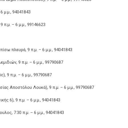
6 μ.μ., 94041843
π.μ. – 6 μ.μ., 99146623
σω πλευρά, 9 π.μ. – 6 μ.μ., 94041843
διών, 9 π.μ. – 6 μ.μ., 99790687
), 9 π.μ. – 6 μ.μ., 99790687
ας Αποστόλου Λουκά), 9 π.μ. – 6 μ.μ., 99790687
ής 6), 9 π.μ. – 6 μ.μ., 94041843
ος, 7:30 π.μ. – 6 μ.μ., 94041843