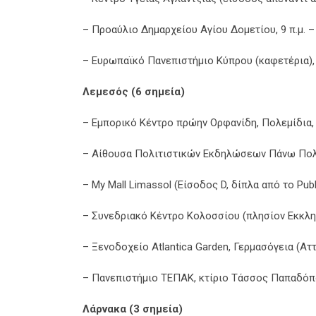
– Προαύλιο Δημαρχείου Αγίου Δομετίου, 9 π.μ. – 
– Ευρωπαϊκό Πανεπιστήμιο Κύπρου (καφετέρια), 9 
Λεμεσός (6 σημεία)
– Εμπορικό Κέντρο πρώην Ορφανίδη, Πολεμίδια, πί
– Αίθουσα Πολιτιστικών Εκδηλώσεων Πάνω Πολεμι
– My Mall Limassol (Είσοδος D, δίπλα από το Public
– Συνεδριακό Κέντρο Κολοσσίου (πλησίον Εκκλησί
– Ξενοδοχείο Atlantica Garden, Γερμασόγεια (Αττικ
– Πανεπιστήμιο ΤΕΠΑΚ, κτίριο Τάσσος Παπαδόπουλ
Λάρνακα (3 σημεία)