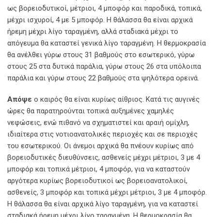
ως βορειοδυτικοί, μέτριοι, 4 μποφόρ και παροδικά, τοπικά,
μέχρι ισχυροί, 4 με 5 μποφόρ. Η θάλασσα θα είναι αρχικά
ήρεμη μέχρι λίγο ταραγμένη, αλλά σταδιακά μέχρι το
απόγευμα θα καταστεί γενικά λίγο ταραγμένη. Η θερμοκρασία
θα ανέλθει γύρω στους 31 βαθμούς στο εσωτερικό, γύρω
στους 25 στα δυτικά παράλια, γύρω στους 26 στα υπόλοιπα
παράλια και γύρω στους 22 βαθμούς στα ψηλότερα ορεινά.
Απόψε
ο καιρός θα είναι κυρίως αίθριος. Κατά τις αυγινές
ώρες θα παρατηρούνται τοπικά αυξημένες χαμηλές
νεφώσεις, ενώ πιθανό να σχηματιστεί και αραιή ομίχλη,
ιδιαίτερα στις νοτιοανατολικές περιοχές και σε περιοχές
του εσωτερικού. Οι άνεμοι αρχικά θα πνέουν κυρίως από
βορειοδυτικές διευθύνσεις, ασθενείς μέχρι μέτριοι, 3 με 4
μποφόρ και τοπικά μέτριοι, 4 μποφόρ, για να καταστούν
αργότερα κυρίως βορειοδυτικοί ως βορειοανατολικοί,
ασθενείς, 3 μποφόρ και τοπικά μέχρι μέτριοι, 3 με 4 μποφόρ.
Η θάλασσα θα είναι αρχικά λίγο ταραγμένη, για να καταστεί
σταδιακά ήρεμη μέχρι λίγο ταραγμένη. Η θερμοκρασία θα