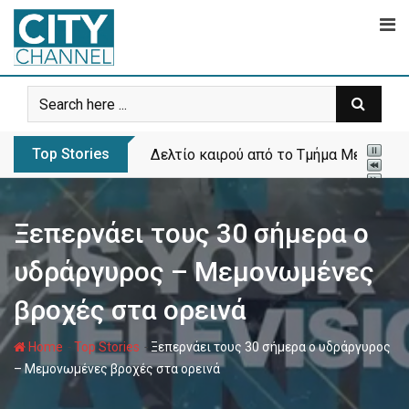
Skip
to
content
Top Stories
Δελτίο καιρού από το Τμήμα Μετεωρολ
Ξεπερνάει τους 30 σήμερα ο
υδράργυρος – Μεμονωμένες
βροχές στα ορεινά
-
-
Home
Top Stories
Ξεπερνάει τους 30 σήμερα ο υδράργυρος
– Μεμονωμένες βροχές στα ορεινά