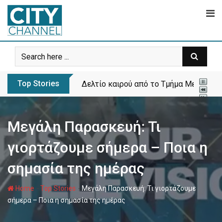
Skip
to
content
Top Stories
Δελτίο καιρού από το Τμήμα Μετεωρολ
Μεγάλη Παρασκευή: Τι
γιορτάζουμε σήμερα – Ποια η
σημασία της ημέρας
-
-
Home
Top Stories
Μεγάλη Παρασκευή: Τι γιορτάζουμε
σήμερα – Ποια η σημασία της ημέρας