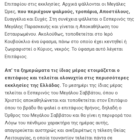
Επιταφίου στις εκκλησίες. Αρχικά ψάλλονται οι Μεγάλες
Ώρες,
που περιέχουν ψαλμούς, τροπάρια, Αποστόλους,
Ευαγγέλια και Ευχές. Στη συνέχεια ψάλλεται ο Εσπερινός της
Μεγάλης Παρασκευής και γίνεται η Αποκαθήλωση του
Εσταυρωμένου. Ακολούθως, τοποθετείται στο Ιερό
Κουβούκλιο ένα ύφασμα, πάνω στο οποίο έχει κεντηθεί ή
ζωγραφιστεί ο Κύριος, νεκρός. Το ύφασμα αυτό λέγεται
Επιτάφιος.
Απ’ τα ξημερώματα τις ίδιας μέρας ετοιμάζεται ο
επιτάφιος και τελείται ολονυχτία στις περισσότερες
εκκλησίες της Ελλάδας.
Το μεσημέρι της ίδιας μέρας
τελείται ο Εσπερινός του Μεγάλου Σαββάτου, όπου ο
Χριστός αποκαθηλώνεται και τοποθετείται στον Επιτάφιο
όπου το βράδυ θα ψαλεί ο επιτάφιος θρήνος, δηλαδή ο
Όρθρος του Μεγάλου Σαββάτου και θα γίνει η περιφορά του.
Λόγω του πένθιμου χαρακτήρα της ημέρας αυτής,
απαγορεύεται αυστηρώς και ανεξαιρέτως η τέλεση Θείας
Λειτουργίας, η οποία τουναντίον τελείται πάντα σε