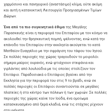
χαρμόσυνο και πανηγυρικό (αναστάσιμο) κλίμα, ούτε ακόμη
και αυτή η κατανυκτική Λειτουργία Προηγιασμένων Τιμίων
Δώρων.
Ένα από τα πιο συγκινητικά έθιμα
της Μεγάλης
Παρασκευής είναι η περιφορά του Επιταφίου με τον κόσμο να
ακολουθεί την θρησκευτική πομπή, ψέλνοντας, ενώ κατά την
επάνοδο του Επιταφίου στην εκκλησία ακούγεται το κατά
Ματθαίον Ευαγγέλιο με την σφράγιση του τάφου του Ιησού.
Σε πολλές περιοχές της χώρας τραγουδούν το μοιρολόι
σήμερα μαύρος ουρανός, ενώ φτιάχνουν στεφάνια και
γιρλάντες από λουλούδια με τις οποίες στολίζουν τον
Επιτάφιο. Παραδοσιακά ο Επιτάφιος βγαίνει από την
Εκκλησία για την περιφορά του στις 9 το βράδι, ενώ σε
πολλές περιοχές οι Επιτάφιοι συναντιούνται σε μεγάλες
πλατείες ή στο κέντρο των πόλεων ή των χωριών. Σε πολλές
περιοχές της χώρας καίνε τον Ιούδα, ένα ομοίωμα
κατασκευασμένο από ξερά κλαδιά, ενώ τις στάχτες ρίχνουν
στα μνήματα.