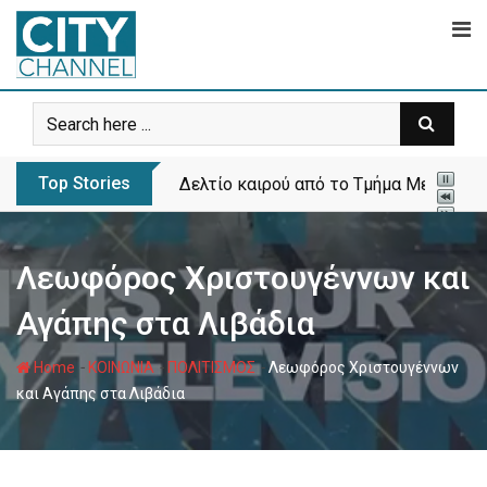
Skip
to
content
Top Stories
Δελτίο καιρού από το Τμήμα Μετεωρολ
Λεωφόρος Χριστουγέννων και
Αγάπης στα Λιβάδια
-
-
-
Home
ΚΟΙΝΩΝΙΑ
ΠΟΛΙΤΙΣΜΟΣ
Λεωφόρος Χριστουγέννων
και Αγάπης στα Λιβάδια